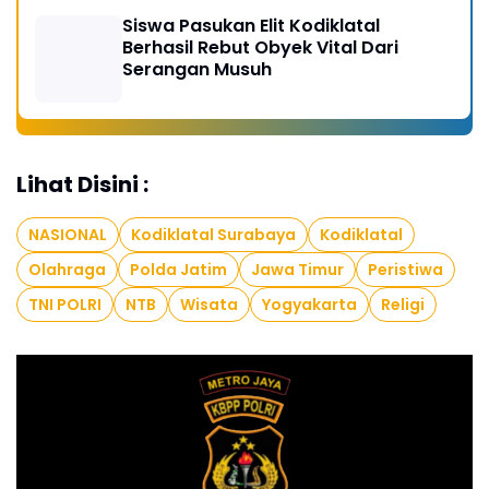
Siswa Pasukan Elit Kodiklatal
Berhasil Rebut Obyek Vital Dari
Serangan Musuh
Lihat Disini :
NASIONAL
Kodiklatal Surabaya
Kodiklatal
Olahraga
Polda Jatim
Jawa Timur
Peristiwa
TNI POLRI
NTB
Wisata
Yogyakarta
Religi