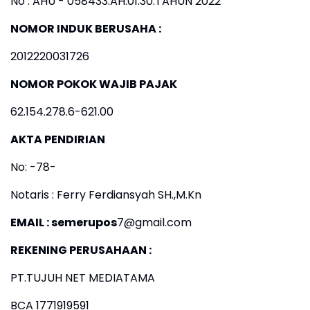
No : AHU - 058433.AH.01.30.TAHUN 2022
NOMOR INDUK BERUSAHA :
2012220031726
NOMOR POKOK WAJIB PAJAK
62.154.278.6-621.00
AKTA PENDIRIAN
No: -78-
Notaris : Ferry Ferdiansyah SH.,M.Kn
EMAIL : semerupos
7@gmail.com
REKENING PERUSAHAAN :
PT.TUJUH NET MEDIATAMA
BCA 1771919591