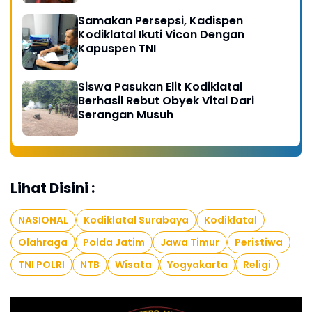
Samakan Persepsi, Kadispen
Kodiklatal Ikuti Vicon Dengan
Kapuspen TNI
Siswa Pasukan Elit Kodiklatal
Berhasil Rebut Obyek Vital Dari
Serangan Musuh
Lihat Disini :
NASIONAL
Kodiklatal Surabaya
Kodiklatal
Olahraga
Polda Jatim
Jawa Timur
Peristiwa
TNI POLRI
NTB
Wisata
Yogyakarta
Religi