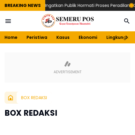
lai, Suryajiyoso Ingatkan Publik Hormati Proses Peradilan
BREAKING NEWS
Gelar
Home
Peristiwa
Kasus
Ekonomi
Lingkungan
BOX REDAKSI
BOX REDAKSI