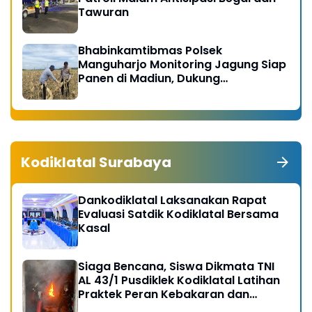
Tawuran
Bhabinkamtibmas Polsek
Manguharjo Monitoring Jagung Siap
Panen di Madiun, Dukung
Swasembada Pangan 2026
Kodiklatal Surabaya
Dankodiklatal Laksanakan Rapat
Evaluasi Satdik Kodiklatal Bersama
Kasal
Siaga Bencana, Siswa Dikmata TNI
AL 43/1 Pusdiklek Kodiklatal Latihan
Praktek Peran Kebakaran dan
Kobocoran