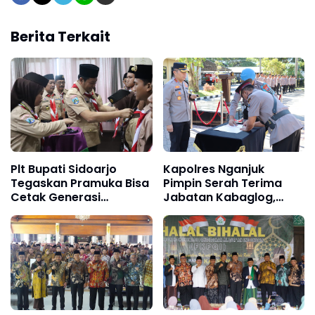
Berita Terkait
Plt Bupati Sidoarjo
Kapolres Nganjuk
Tegaskan Pramuka Bisa
Pimpin Serah Terima
Cetak Generasi
Jabatan Kabaglog,
Berkualitas
Kasat Bimas dan
Kapolsek Ngluyu