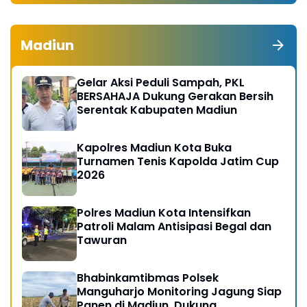
Madiun
Gelar Aksi Peduli Sampah, PKL
BERSAHAJA Dukung Gerakan Bersih
Serentak Kabupaten Madiun
Kapolres Madiun Kota Buka
Turnamen Tenis Kapolda Jatim Cup
2026
Polres Madiun Kota Intensifkan
Patroli Malam Antisipasi Begal dan
Tawuran
Bhabinkamtibmas Polsek
Manguharjo Monitoring Jagung Siap
Panen di Madiun, Dukung