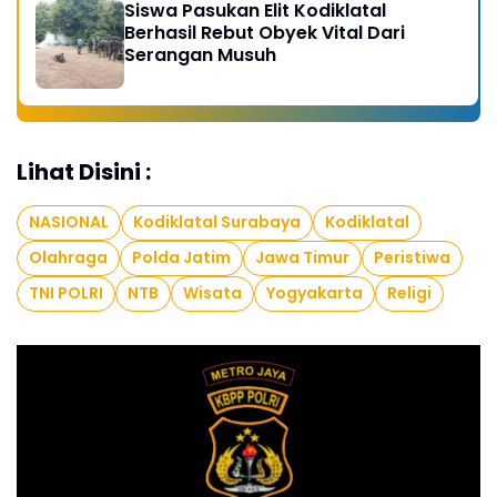
Siswa Pasukan Elit Kodiklatal
Berhasil Rebut Obyek Vital Dari
Serangan Musuh
Lihat Disini :
NASIONAL
Kodiklatal Surabaya
Kodiklatal
Olahraga
Polda Jatim
Jawa Timur
Peristiwa
TNI POLRI
NTB
Wisata
Yogyakarta
Religi