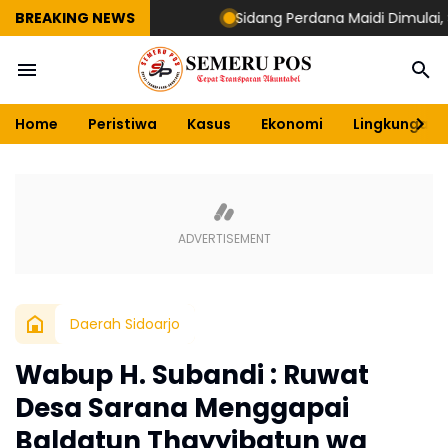
BREAKING NEWS
Sidang Perdana Maidi Dimulai, Suryaji
Home
Peristiwa
Kasus
Ekonomi
Lingkungan
Daerah Sidoarjo
Wabup H. Subandi : Ruwat
Desa Sarana Menggapai
Baldatun Thayyibatun wa