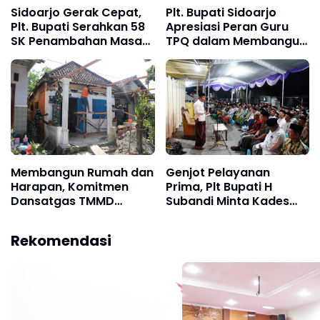
Sidoarjo Gerak Cepat,
Plt. Bupati Sidoarjo
Plt. Bupati Serahkan 58
Apresiasi Peran Guru
SK Penambahan Masa
TPQ dalam Membangun
Jabatan Kades
Karakter Bangsa
Membangun Rumah dan
Genjot Pelayanan
Harapan, Komitmen
Prima, Plt Bupati H
Dansatgas TMMD
Subandi Minta Kades
Lakukan Peninjauan
Optimalkan Aplikasi Si
Proses RTLH Untuk
Praja
Rekomendasi
Masyarakat.