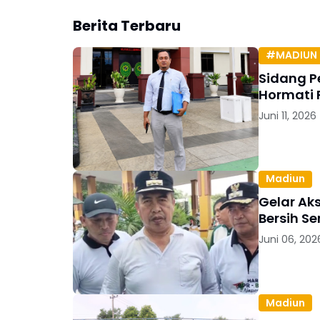
Berita Terbaru
#MADIUN 
Sidang P
Hormati 
Juni 11, 2026
Madiun
Gelar Ak
Bersih S
Juni 06, 202
Madiun