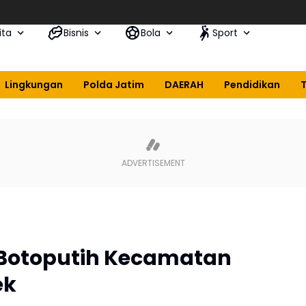
ita
Bisnis
Bola
Sport
Lingkungan
Polda Jatim
DAERAH
Pendidikan
 Botoputih Kecamatan
ek