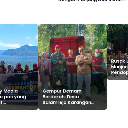
Kagetkan Warga
Rusak 
Munjun
Pendop
Udang 
y Media
Gempur Demam
o pos yang
Berdarah: Desa
ut
Salamrejo Karangan
an,
Trenggalek Berperang
 dan
Melawan Nyamuk Aedes
aan Dari
Aegypti!
san Media