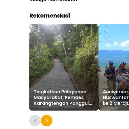
Rekomendasi
Tingkatkan Pelayanan
Anniversar
Masyarakat, Pemdes
Nuswantor
Karangtengah Panggul
ke.2 Meraj
Trenggalek Bangun Jalan
Kebersama
Rabat Beton
Keakraban
Persaudar
Sesama In