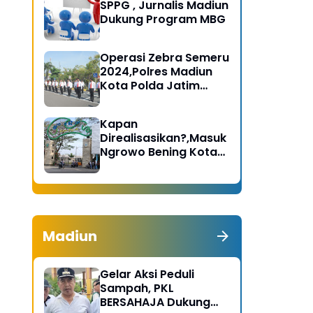
SPPG , Jurnalis Madiun
Dukung Program MBG
Operasi Zebra Semeru
2024,Polres Madiun
Kota Polda Jatim
Gelar Apel Pasukan
Kapan
Direalisasikan?,Masuk
Ngrowo Bening Kota
Madiun Terindikasi
Dikenakan Tarif
Madiun
Gelar Aksi Peduli
Sampah, PKL
BERSAHAJA Dukung