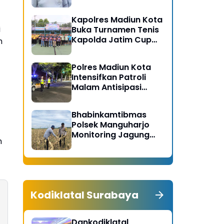
Gerakan Bersih
Serentak Kabupaten
Kapolres Madiun Kota
Madiun
i
Buka Turnamen Tenis
Kapolda Jatim Cup
h
2026
Polres Madiun Kota
Intensifkan Patroli
Malam Antisipasi
Begal dan Tawuran
Bhabinkamtibmas
Polsek Manguharjo
Monitoring Jagung
h
Siap Panen di Madiun,
Dukung Swasembada
Pangan 2026
Kodiklatal Surabaya
Dankodiklatal