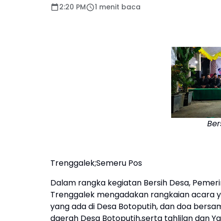
2:20 PM
1 menit baca
Ber
Trenggalek;Semeru Pos
Dalam rangka kegiatan Bersih Desa, Peme
Trenggalek mengadakan rangkaian acara yan
yang ada di Desa Botoputih, dan doa bersam
daerah Desa Botoputih,serta tahlilan dan Yas