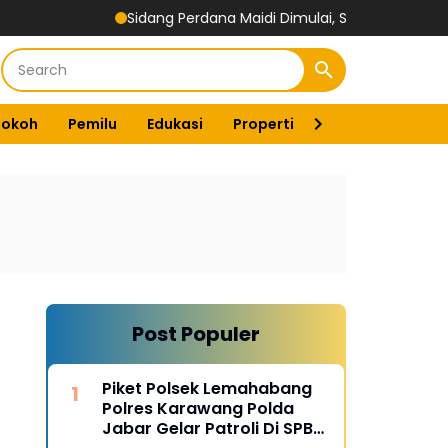
Sidang Perdana Maidi Dimulai, Suryajiyoso Ingatkan Publik Ho
Tokoh
Pemilu
Edukasi
Properti
Energi
Pemer
Post Populer
Piket Polsek Lemahabang
Polres Karawang Polda
Jabar Gelar Patroli Di SPBU