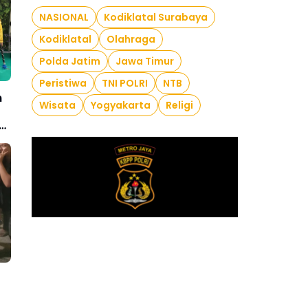
NASIONAL
Kodiklatal Surabaya
Kodiklatal
Olahraga
Polda Jatim
Jawa Timur
Peristiwa
TNI POLRI
NTB
n
Wisata
Yogyakarta
Religi