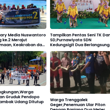
sary Media Nuswantoro
Tampilkan Pentas Seni TK Da
 ke.2 Merajut
SD,Purnawiyata SDN
maan, Keakraban dan
Kedungsigit Dua Berlangsung
araan Dari Sesama
Meriah
edia
ingkungan,Warga
an Gruduk Pendopo
Warga Trenggalek
Tambak Udang Ditutup
Geger,Penemuan Ular Piton
Dengan Panjang Dua Meter