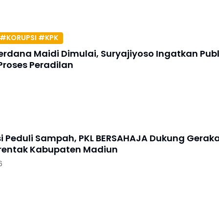
#KORUPSI #KPK
erdana Maidi Dimulai, Suryajiyoso Ingatkan Publ
Proses Peradilan
si Peduli Sampah, PKL BERSAHAJA Dukung Gerak
erentak Kabupaten Madiun
6