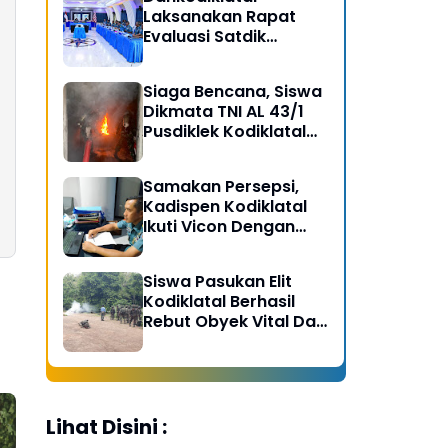
Laksanakan Rapat
Evaluasi Satdik
Kodiklatal Bersama
Kasal
Siaga Bencana, Siswa
Dikmata TNI AL 43/1
Pusdiklek Kodiklatal
Latihan Praktek Peran
Kebakaran dan
Samakan Persepsi,
Kobocoran
Kadispen Kodiklatal
Ikuti Vicon Dengan
Kapuspen TNI
Siswa Pasukan Elit
Kodiklatal Berhasil
Rebut Obyek Vital Dari
Serangan Musuh
Lihat Disini :