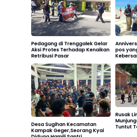
Pedagang di Trenggalek Gelar
Anniver
Aksi Protes Terhadap Kenaikan
pos yang
Retribusi Pasar
Kebersa
Persaud
Insan M
Rusak L
Munjung
Desa Sugihan Kecamatan
Tuntut 
Kampak Geger,Seorang Kyai
Diduga Hamili Santri