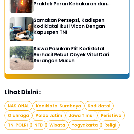
Praktek Peran Kebakaran dan
Kobocoran
Samakan Persepsi, Kadispen
Kodiklatal Ikuti Vicon Dengan
Kapuspen TNI
Siswa Pasukan Elit Kodiklatal
Berhasil Rebut Obyek Vital Dari
Serangan Musuh
Lihat Disini :
NASIONAL
Kodiklatal Surabaya
Kodiklatal
Olahraga
Polda Jatim
Jawa Timur
Peristiwa
TNI POLRI
NTB
Wisata
Yogyakarta
Religi