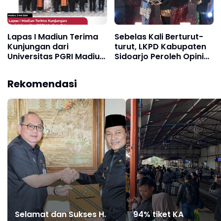
Lapas I Madiun Terima
Sebelas Kali Berturut-
Kunjungan dari
turut, LKPD Kabupaten
Universitas PGRI Madiun
Sidoarjo Peroleh Opini
dan University of
WTP
Science and Technology
Rekomendasi
Filipina
Selamat dan Sukses H.
94% tiket KA