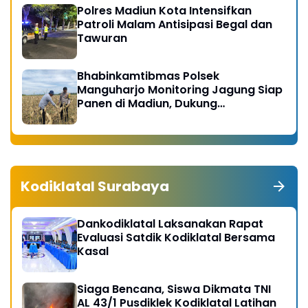
Polres Madiun Kota Intensifkan
Patroli Malam Antisipasi Begal dan
Tawuran
Bhabinkamtibmas Polsek
Manguharjo Monitoring Jagung Siap
Panen di Madiun, Dukung
Swasembada Pangan 2026
Kodiklatal Surabaya
Dankodiklatal Laksanakan Rapat
Evaluasi Satdik Kodiklatal Bersama
Kasal
Siaga Bencana, Siswa Dikmata TNI
AL 43/1 Pusdiklek Kodiklatal Latihan