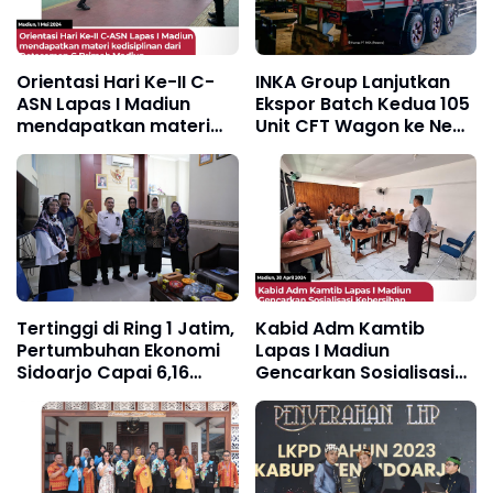
Orientasi Hari Ke-II C-
INKA Group Lanjutkan
ASN Lapas I Madiun
Ekspor Batch Kedua 105
mendapatkan materi
Unit CFT Wagon ke New
kedisiplinan dari
Zealand
Detasemen C Brimob
Madiun
Tertinggi di Ring 1 Jatim,
Kabid Adm Kamtib
Pertumbuhan Ekonomi
Lapas I Madiun
Sidoarjo Capai 6,16
Gencarkan Sosialisasi
Persen Diikuti Angka
Kebersihan dan
Kemiskinan Turun
Ketertiban di Blok
Pendidikan