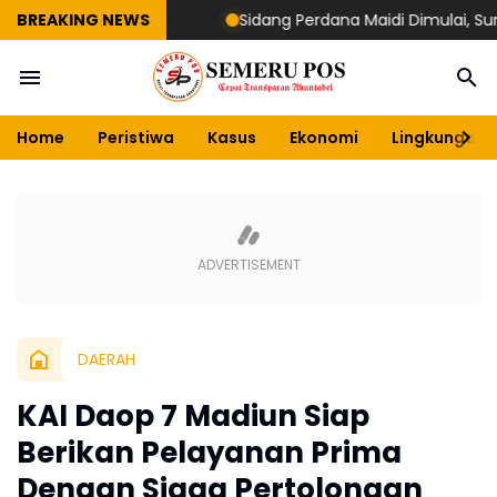
BREAKING NEWS
Sidang Perdana Maidi Dimulai, Suryajiyoso
Home
Peristiwa
Kasus
Ekonomi
Lingkungan
DAERAH
KAI Daop 7 Madiun Siap
Berikan Pelayanan Prima
Dengan Siaga Pertolongan