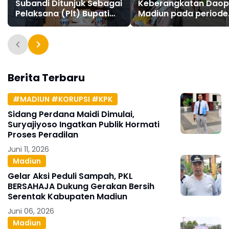
Subandi Ditunjuk Sebagai
Keberangkatan Daop
Pelaksana (Plt) Bupati
Madiun pada periode
Sidoarjo
Libur Panjang Kenaik
Isa Al Masih telah terj
habis
Berita Terbaru
#MADIUN #KORUPSI #KPK
Sidang Perdana Maidi Dimulai,
Suryajiyoso Ingatkan Publik Hormati
Proses Peradilan
Juni 11, 2026
Madiun
Gelar Aksi Peduli Sampah, PKL
BERSAHAJA Dukung Gerakan Bersih
Serentak Kabupaten Madiun
Juni 06, 2026
Madiun