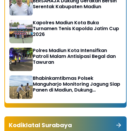
BERSAHAJA Dukung Gerakan Bersih
Serentak Kabupaten Madiun
Kapolres Madiun Kota Buka
Turnamen Tenis Kapolda Jatim Cup
2026
Polres Madiun Kota Intensifkan
Patroli Malam Antisipasi Begal dan
Tawuran
Bhabinkamtibmas Polsek
Manguharjo Monitoring Jagung Siap
Panen di Madiun, Dukung
Swasembada Pangan 2026
Kodiklatal Surabaya