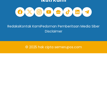
Redaksi
Kontak Kami
Pedoman Pemberitaan Media Siber
Disclaimer
© 2025
hak cipta
semerupos.com