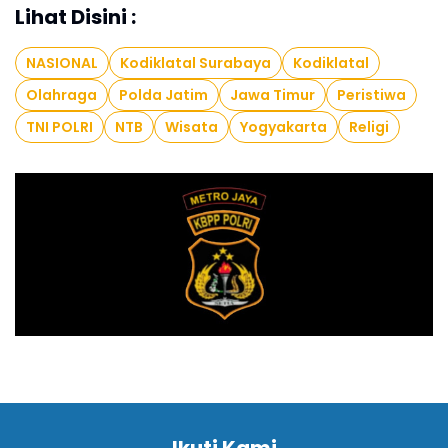
Lihat Disini :
NASIONAL
Kodiklatal Surabaya
Kodiklatal
Olahraga
Polda Jatim
Jawa Timur
Peristiwa
TNI POLRI
NTB
Wisata
Yogyakarta
Religi
Ikuti Kami