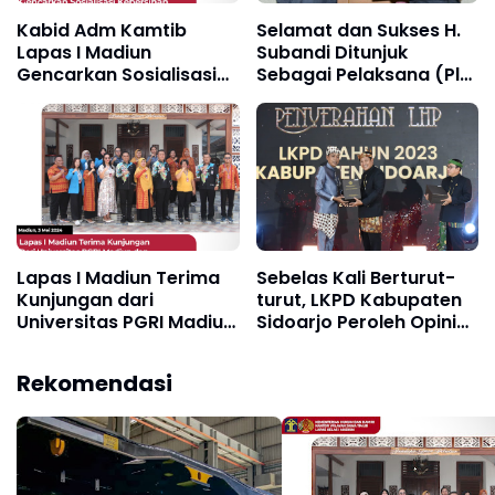
Kabid Adm Kamtib
Selamat dan Sukses H.
Lapas I Madiun
Subandi Ditunjuk
Gencarkan Sosialisasi
Sebagai Pelaksana (Plt)
Kebersihan dan
Bupati Sidoarjo
Ketertiban di Blok
Pendidikan
Lapas I Madiun Terima
Sebelas Kali Berturut-
Kunjungan dari
turut, LKPD Kabupaten
Universitas PGRI Madiun
Sidoarjo Peroleh Opini
dan University of
WTP
Science and Technology
Rekomendasi
Filipina