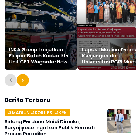
INKA Group Lanjutkan
Lapas I Madiun Terim
Ekspor Batch Kedua 105
Kunjungan dari
Unit CFT Wagon ke New
Universitas PGRI Mad
Zealand
dan University of Sci
and Technology Filipi
Berita Terbaru
#MADIUN #KORUPSI #KPK
Sidang Perdana Maidi Dimulai,
Suryajiyoso Ingatkan Publik Hormati
Proses Peradilan