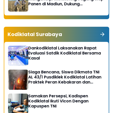
Panen di Madiun, Dukung
Swasembada Pangan 2026
Kodiklatal Surabaya
Dankodiklatal Laksanakan Rapat
Evaluasi Satdik Kodiklatal Bersama
Kasal
Siaga Bencana, Siswa Dikmata TNI
AL 43/1 Pusdiklek Kodiklatal Latihan
Praktek Peran Kebakaran dan
Kobocoran
Samakan Persepsi, Kadispen
Kodiklatal Ikuti Vicon Dengan
Kapuspen TNI