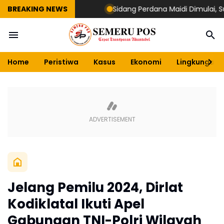
BREAKING NEWS
Sidang Perdana Maidi Dimulai, Suryaji
Home
Peristiwa
Kasus
Ekonomi
Lingkungan
Jelang Pemilu 2024, Dirlat
Kodiklatal Ikuti Apel
Gabungan TNI-Polri Wilayah