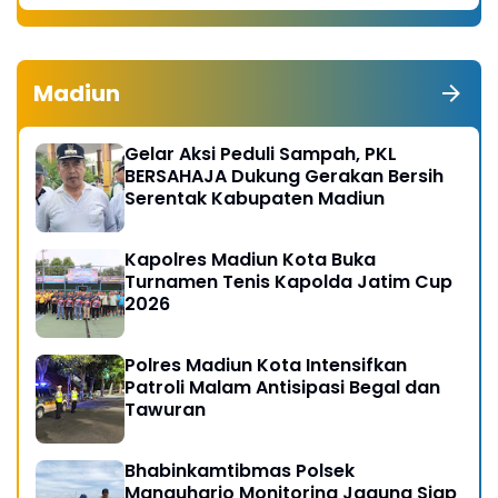
Madiun
Gelar Aksi Peduli Sampah, PKL
BERSAHAJA Dukung Gerakan Bersih
Serentak Kabupaten Madiun
Kapolres Madiun Kota Buka
Turnamen Tenis Kapolda Jatim Cup
2026
Polres Madiun Kota Intensifkan
Patroli Malam Antisipasi Begal dan
Tawuran
Bhabinkamtibmas Polsek
Manguharjo Monitoring Jagung Siap