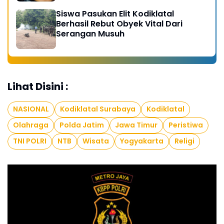
Siswa Pasukan Elit Kodiklatal
Berhasil Rebut Obyek Vital Dari
Serangan Musuh
Lihat Disini :
NASIONAL
Kodiklatal Surabaya
Kodiklatal
Olahraga
Polda Jatim
Jawa Timur
Peristiwa
TNI POLRI
NTB
Wisata
Yogyakarta
Religi