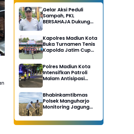
Gelar Aksi Peduli
Sampah, PKL
BERSAHAJA Dukung
Gerakan Bersih
Serentak Kabupaten
Kapolres Madiun Kota
Madiun
Buka Turnamen Tenis
Kapolda Jatim Cup
2026
Polres Madiun Kota
Intensifkan Patroli
Malam Antisipasi
an
Begal dan Tawuran
Bhabinkamtibmas
Polsek Manguharjo
Monitoring Jagung
Siap Panen di Madiun,
Dukung Swasembada
Pangan 2026