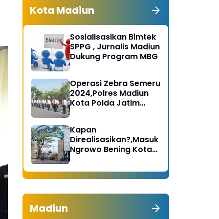
Kota Madiun
Sosialisasikan Bimtek
SPPG , Jurnalis Madiun
Dukung Program MBG
Operasi Zebra Semeru
2024,Polres Madiun
Kota Polda Jatim
Gelar Apel Pasukan
Kapan
Direalisasikan?,Masuk
Ngrowo Bening Kota
Madiun Terindikasi
Dikenakan Tarif
Madiun