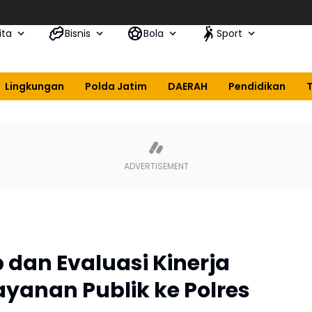
ita
Bisnis
Bola
Sport
Lingkungan
Polda Jatim
DAERAH
Pendidikan
 dan Evaluasi Kinerja
yanan Publik ke Polres