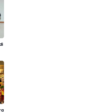
di
ra