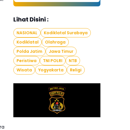
Lihat Disini :
NASIONAL
Kodiklatal Surabaya
Kodiklatal
Olahraga
Polda Jatim
Jawa Timur
Peristiwa
TNI POLRI
NTB
Wisata
Yogyakarta
Religi
ra