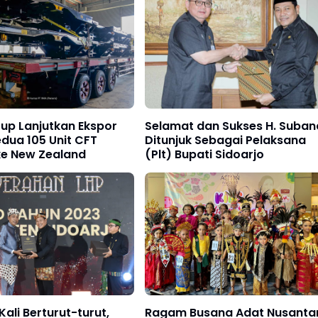
up Lanjutkan Ekspor
Selamat dan Sukses H. Suban
dua 105 Unit CFT
Ditunjuk Sebagai Pelaksana
e New Zealand
(Plt) Bupati Sidoarjo
Kali Berturut-turut,
Ragam Busana Adat Nusanta