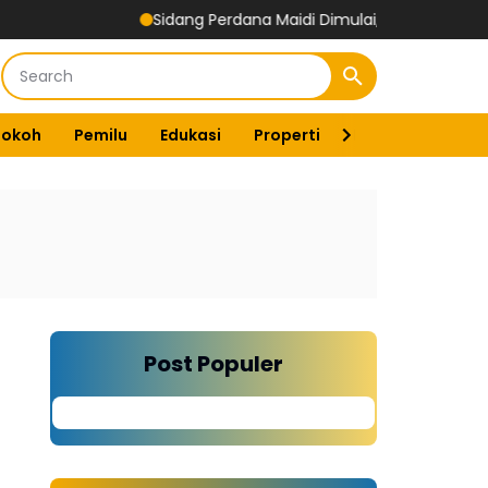
Sidang Perdana Maidi Dimulai, Suryajiyoso Ingatkan Publik H
Tokoh
Pemilu
Edukasi
Properti
Energi
Pemer
Post Populer