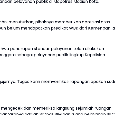
naan pelayanan publik di Mapolres Madiun Kota.
hni menuturkan, pihaknya memberikan apresiasi atas
skipun belum mendapatkan predikat WBK dari Kemenpan R
ahwa penerapan standar pelayanan telah dilakukan
nggara sebagai pelayanan publik lingkup Kepolisian
– jujurnya. Tugas kami memverifikasi lapangan apakah sud
a mengecek dan memeriksa langsung sejumlah ruangan
 diantaranya adalah Satpas SIM dan ruang pelayanan SKC