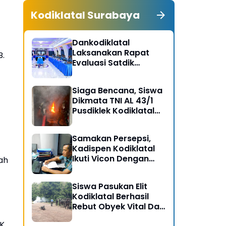
Kodiklatal Surabaya
Dankodiklatal
Laksanakan Rapat
B.
Evaluasi Satdik
Kodiklatal Bersama
Kasal
Siaga Bencana, Siswa
Dikmata TNI AL 43/1
Pusdiklek Kodiklatal
Latihan Praktek Peran
Kebakaran dan
Samakan Persepsi,
Kobocoran
Kadispen Kodiklatal
Ikuti Vicon Dengan
ah
Kapuspen TNI
Siswa Pasukan Elit
Kodiklatal Berhasil
Rebut Obyek Vital Dari
Serangan Musuh
K.