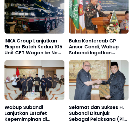
Madiun
INKA Group Lanjutkan
Buka Konfercab GP
Ekspor Batch Kedua 105
Ansor Candi, Wabup
Unit CFT Wagon ke New
Subandi Ingatkan
Zealand
Bahwa Pemuda Calon
Pemimpin Bangsa
Wabup Subandi
Selamat dan Sukses H.
Lanjutkan Estafet
Subandi Ditunjuk
Kepemimpinan di
Sebagai Pelaksana (Plt)
Pemkab Sidoarjo
Bupati Sidoarjo