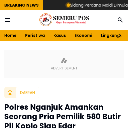
BREAKING NEWS
Sidang Perdana Maidi Dimulai, Surya
Home
Peristiwa
Kasus
Ekonomi
Lingkungan
DAERAH
Polres Nganjuk Amankan
Seorang Pria Pemilik 580 Butir
Pil Koplo Siap Edar