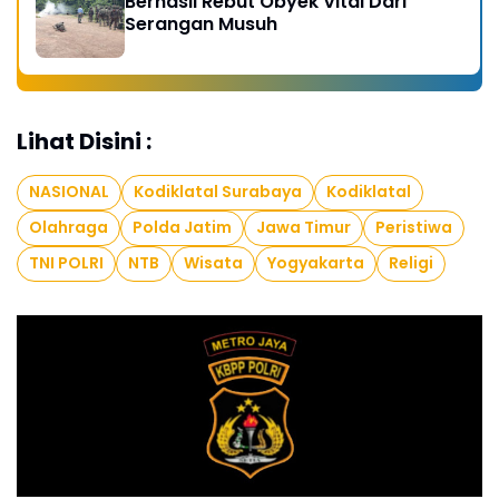
Berhasil Rebut Obyek Vital Dari
Serangan Musuh
Lihat Disini :
NASIONAL
Kodiklatal Surabaya
Kodiklatal
Olahraga
Polda Jatim
Jawa Timur
Peristiwa
TNI POLRI
NTB
Wisata
Yogyakarta
Religi