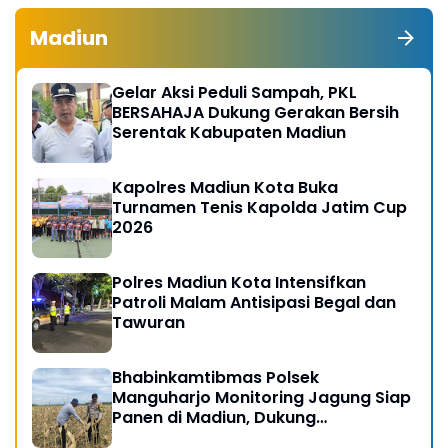
Madiun
Gelar Aksi Peduli Sampah, PKL
BERSAHAJA Dukung Gerakan Bersih
Serentak Kabupaten Madiun
Kapolres Madiun Kota Buka
Turnamen Tenis Kapolda Jatim Cup
2026
Polres Madiun Kota Intensifkan
Patroli Malam Antisipasi Begal dan
Tawuran
Bhabinkamtibmas Polsek
Manguharjo Monitoring Jagung Siap
Panen di Madiun, Dukung
Swasembada Pangan 2026