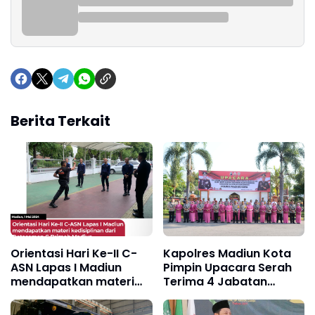
Berita Terkait
Orientasi Hari Ke-II C-
Kapolres Madiun Kota
ASN Lapas I Madiun
Pimpin Upacara Serah
mendapatkan materi
Terima 4 Jabatan
kedisiplinan dari
Penting
Detasemen C Brimob