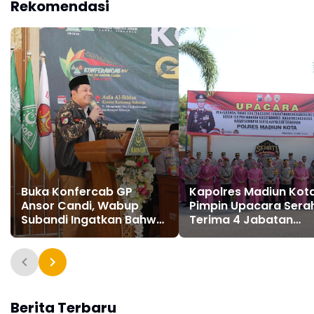
Rekomendasi
Buka Konfercab GP
Kapolres Madiun Kot
Ansor Candi, Wabup
Pimpin Upacara Sera
Subandi Ingatkan Bahwa
Terima 4 Jabatan
Pemuda Calon Pemimpin
Penting
Bangsa
Berita Terbaru