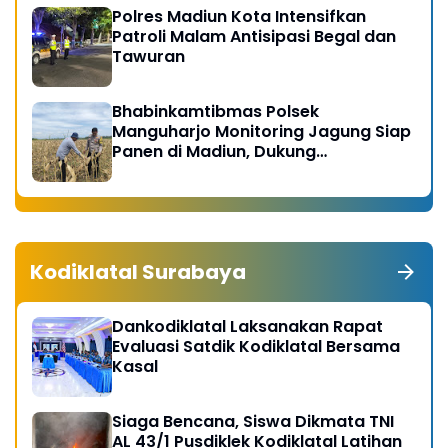
Polres Madiun Kota Intensifkan
Patroli Malam Antisipasi Begal dan
Tawuran
Bhabinkamtibmas Polsek
Manguharjo Monitoring Jagung Siap
Panen di Madiun, Dukung
Swasembada Pangan 2026
Kodiklatal Surabaya
Dankodiklatal Laksanakan Rapat
Evaluasi Satdik Kodiklatal Bersama
Kasal
Siaga Bencana, Siswa Dikmata TNI
AL 43/1 Pusdiklek Kodiklatal Latihan