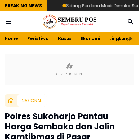
BREAKING NEWS
Sidang Perdana Maidi Dimulai, Suryajiyos
Home
Peristiwa
Kasus
Ekonomi
Lingkungan
NASIONAL
Polres Sukoharjo Pantau
Harga Sembako dan Jalin
Kamtibmas di Pasar