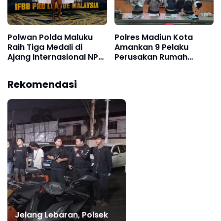
Polwan Polda Maluku
Polres Madiun Kota
Raih Tiga Medali di
Amankan 9 Pelaku
Ajang Internasional NPC
Perusakan Rumah
Global Classic Malaysia
Warga di Jalan Dadali
2026
Rekomendasi
Jelang Lebaran, Polsek