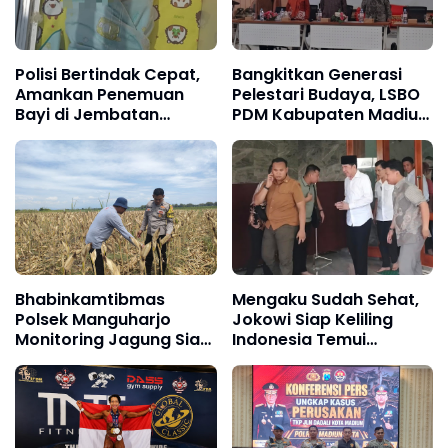
Polisi Bertindak Cepat,
Bangkitkan Generasi
Amankan Penemuan
Pelestari Budaya, LSBO
Bayi di Jembatan
PDM Kabupaten Madiun
Reksogati
dan BAZNAS Gelar
Pelatihan Pranotocoro
Bhabinkamtibmas
Mengaku Sudah Sehat,
Polsek Manguharjo
Jokowi Siap Keliling
Monitoring Jagung Siap
Indonesia Temui
Panen di Madiun,
Masyarakat
Dukung Swasembada
Pangan 2026