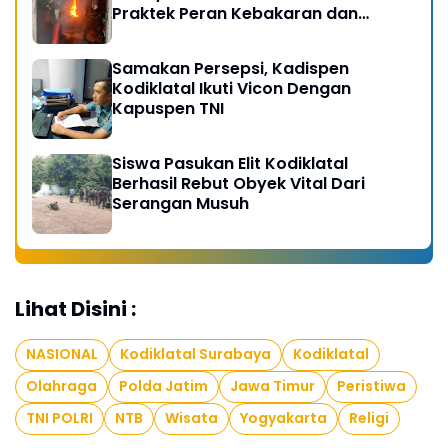
Praktek Peran Kebakaran dan
Kobocoran
Samakan Persepsi, Kadispen
Kodiklatal Ikuti Vicon Dengan
Kapuspen TNI
Siswa Pasukan Elit Kodiklatal
Berhasil Rebut Obyek Vital Dari
Serangan Musuh
Lihat Disini :
NASIONAL
Kodiklatal Surabaya
Kodiklatal
Olahraga
Polda Jatim
Jawa Timur
Peristiwa
TNI POLRI
NTB
Wisata
Yogyakarta
Religi