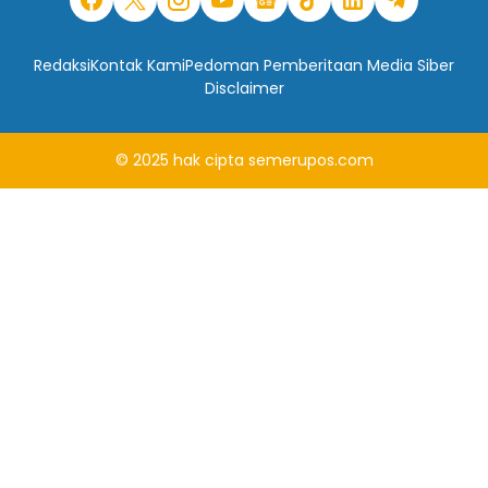
Redaksi
Kontak Kami
Pedoman Pemberitaan Media Siber
Disclaimer
© 2025
hak cipta
semerupos.com