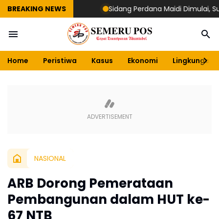
BREAKING NEWS
Sidang Perdana Maidi Dimulai, Suryajiy
Home
Peristiwa
Kasus
Ekonomi
Lingkungan
NASIONAL
ARB Dorong Pemerataan
Pembangunan dalam HUT ke-
67 NTB