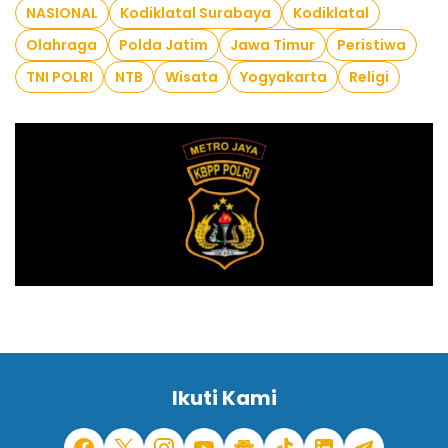
NASIONAL
Kodiklatal Surabaya
Kodiklatal
Olahraga
Polda Jatim
Jawa Timur
Peristiwa
TNI POLRI
NTB
Wisata
Yogyakarta
Religi
Ikuti Kami