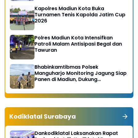
Kapolres Madiun Kota Buka
Turnamen Tenis Kapolda Jatim Cup
2026
Polres Madiun Kota Intensifkan
Patroli Malam Antisipasi Begal dan
Tawuran
Bhabinkamtibmas Polsek
Manguharjo Monitoring Jagung Siap
Panen di Madiun, Dukung
Swasembada Pangan 2026
Kodiklatal Surabaya
Dankodiklatal Laksanakan Rapat