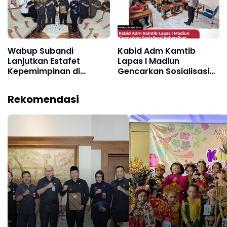
Wabup Subandi
Kabid Adm Kamtib
Lanjutkan Estafet
Lapas I Madiun
Kepemimpinan di
Gencarkan Sosialisasi
Pemkab Sidoarjo
Kebersihan dan
Ketertiban di Blok
Rekomendasi
Pendidikan