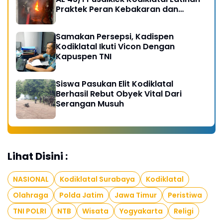
Praktek Peran Kebakaran dan
Kobocoran
Samakan Persepsi, Kadispen
Kodiklatal Ikuti Vicon Dengan
Kapuspen TNI
Siswa Pasukan Elit Kodiklatal
Berhasil Rebut Obyek Vital Dari
Serangan Musuh
Lihat Disini :
NASIONAL
Kodiklatal Surabaya
Kodiklatal
Olahraga
Polda Jatim
Jawa Timur
Peristiwa
TNI POLRI
NTB
Wisata
Yogyakarta
Religi