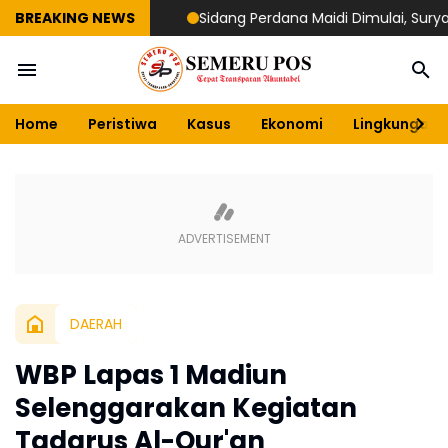
BREAKING NEWS
Sidang Perdana Maidi Dimulai, Suryajiyoso I
Home
Peristiwa
Kasus
Ekonomi
Lingkungan
DAERAH
WBP Lapas 1 Madiun
Selenggarakan Kegiatan
Tadarus Al-Qur'an