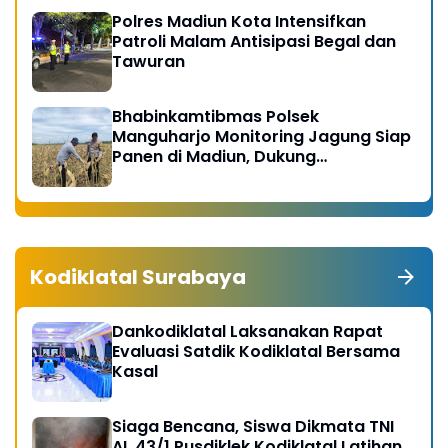
Polres Madiun Kota Intensifkan
Patroli Malam Antisipasi Begal dan
Tawuran
Bhabinkamtibmas Polsek
Manguharjo Monitoring Jagung Siap
Panen di Madiun, Dukung
Swasembada Pangan 2026
Kodiklatal Surabaya
Dankodiklatal Laksanakan Rapat
Evaluasi Satdik Kodiklatal Bersama
Kasal
Siaga Bencana, Siswa Dikmata TNI
AL 43/1 Pusdiklek Kodiklatal Latihan