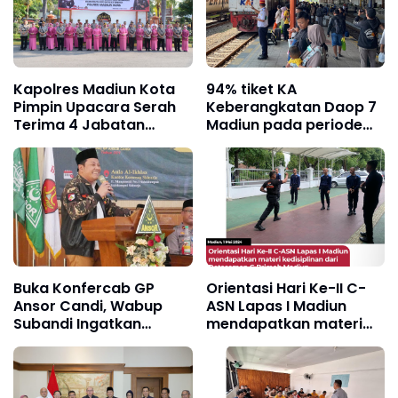
Kapolres Madiun Kota
94% tiket KA
Pimpin Upacara Serah
Keberangkatan Daop 7
Terima 4 Jabatan
Madiun pada periode
Penting
Libur Panjang Kenaikan
Isa Al Masih telah terjual
habis
Buka Konfercab GP
Orientasi Hari Ke-II C-
Ansor Candi, Wabup
ASN Lapas I Madiun
Subandi Ingatkan
mendapatkan materi
Bahwa Pemuda Calon
kedisiplinan dari
Pemimpin Bangsa
Detasemen C Brimob
Madiun