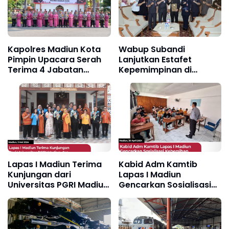
Kapolres Madiun Kota
Wabup Subandi
Pimpin Upacara Serah
Lanjutkan Estafet
Terima 4 Jabatan
Kepemimpinan di
Penting
Pemkab Sidoarjo
Lapas I Madiun Terima
Kabid Adm Kamtib
Kunjungan dari
Lapas I Madiun
Universitas PGRI Madiun
Gencarkan Sosialisasi
dan University of
Kebersihan dan
Science and Technology
Ketertiban di Blok
Filipina
Pendidikan