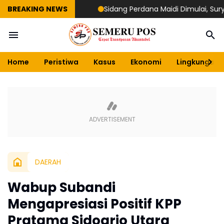
BREAKING NEWS
Sidang Perdana Maidi Dimulai, Suryajiyoso 
Home
Peristiwa
Kasus
Ekonomi
Lingkungan
DAERAH
Wabup Subandi
Mengapresiasi Positif KPP
Pratama Sidoarjo Utara