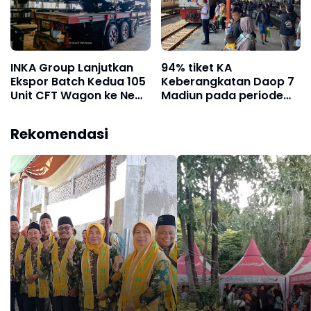
INKA Group Lanjutkan
94% tiket KA
Ekspor Batch Kedua 105
Keberangkatan Daop 7
Unit CFT Wagon ke New
Madiun pada periode
Zealand
Libur Panjang Kenaikan
Isa Al Masih telah terjual
Rekomendasi
habis