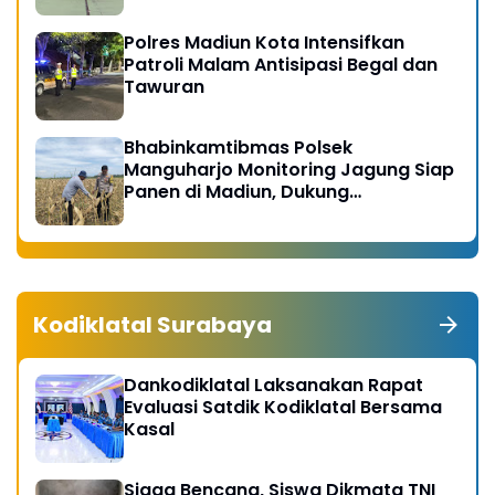
Polres Madiun Kota Intensifkan
Patroli Malam Antisipasi Begal dan
Tawuran
Bhabinkamtibmas Polsek
Manguharjo Monitoring Jagung Siap
Panen di Madiun, Dukung
Swasembada Pangan 2026
Kodiklatal Surabaya
Dankodiklatal Laksanakan Rapat
Evaluasi Satdik Kodiklatal Bersama
Kasal
Siaga Bencana, Siswa Dikmata TNI