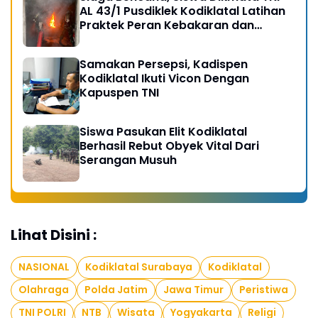
AL 43/1 Pusdiklek Kodiklatal Latihan
Praktek Peran Kebakaran dan
Kobocoran
Samakan Persepsi, Kadispen
Kodiklatal Ikuti Vicon Dengan
Kapuspen TNI
Siswa Pasukan Elit Kodiklatal
Berhasil Rebut Obyek Vital Dari
Serangan Musuh
Lihat Disini :
NASIONAL
Kodiklatal Surabaya
Kodiklatal
Olahraga
Polda Jatim
Jawa Timur
Peristiwa
TNI POLRI
NTB
Wisata
Yogyakarta
Religi