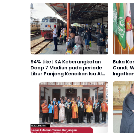
94% tiket KA Keberangkatan
Buka Ko
Daop 7 Madiun pada periode
Candi, 
Libur Panjang Kenaikan Isa Al
Ingatka
Masih telah terjual habis
Pemimpi