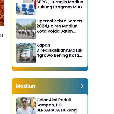
SPPG , Jurnalis Madiun
Dukung Program MBG
Operasi Zebra Semeru
2024,Polres Madiun
Kota Polda Jatim
as
Gelar Apel Pasukan
Kapan
Direalisasikan?,Masuk
Ngrowo Bening Kota
Madiun Terindikasi
Dikenakan Tarif
Madiun
Gelar Aksi Peduli
Sampah, PKL
BERSAHAJA Dukung