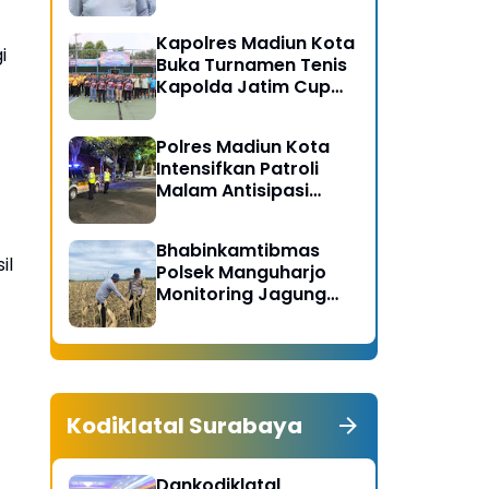
Gerakan Bersih
Serentak Kabupaten
Kapolres Madiun Kota
Madiun
i
Buka Turnamen Tenis
Kapolda Jatim Cup
2026
Polres Madiun Kota
Intensifkan Patroli
Malam Antisipasi
Begal dan Tawuran
Bhabinkamtibmas
il
Polsek Manguharjo
Monitoring Jagung
Siap Panen di Madiun,
Dukung Swasembada
Pangan 2026
Kodiklatal Surabaya
Dankodiklatal