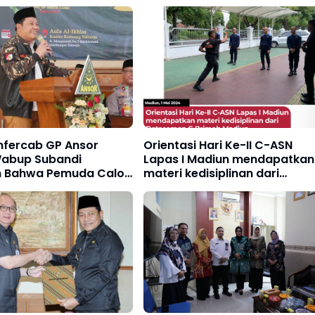
nfercab GP Ansor
Orientasi Hari Ke-II C-ASN
Wabup Subandi
Lapas I Madiun mendapatkan
n Bahwa Pemuda Calon
materi kedisiplinan dari
n Bangsa
Detasemen C Brimob Madiun