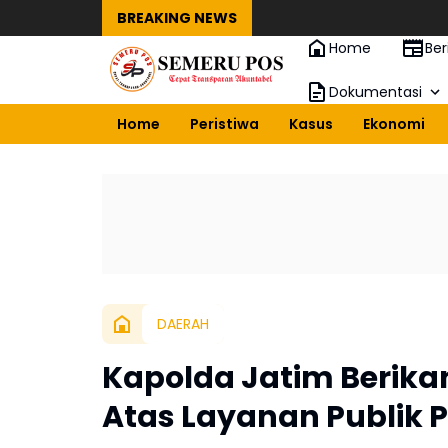
BREAKING NEWS
Home
Ber
Dokumentasi
Home
Peristiwa
Kasus
Ekonomi
DAERAH
Kapolda Jatim Berika
Atas Layanan Publik P