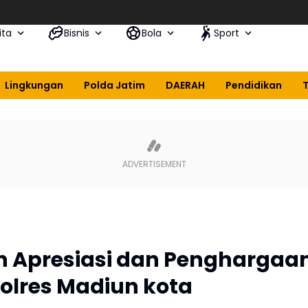
ita
Bisnis
Bola
Sport
Lingkungan
Polda Jatim
DAERAH
Pendidikan
n Apresiasi dan Penghargaa
olres Madiun kota