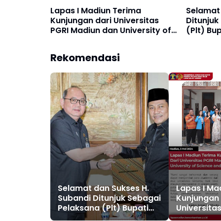
Lapas I Madiun Terima
Selamat 
Kunjungan dari Universitas
Ditunjuk
PGRI Madiun dan University of
(Plt) Bu
Science and Technology
Filipina
Rekomendasi
Selamat dan Sukses H.
Lapas I Ma
Subandi Ditunjuk Sebagai
Kunjungan 
Pelaksana (Plt) Bupati
Universita
Sidoarjo
dan Univer