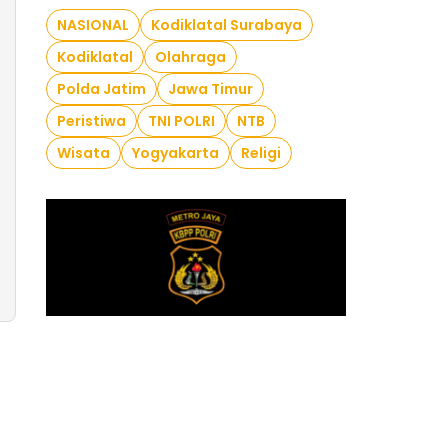
NASIONAL
Kodiklatal Surabaya
Kodiklatal
Olahraga
Polda Jatim
Jawa Timur
Peristiwa
TNI POLRI
NTB
Wisata
Yogyakarta
Religi