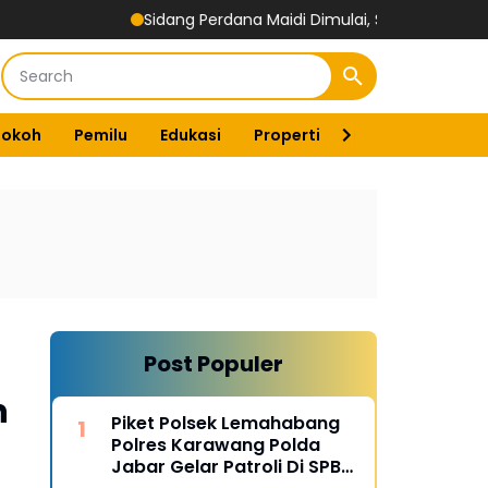
Sidang Perdana Maidi Dimulai, Suryajiyoso Ingatkan Publik H
Tokoh
Pemilu
Edukasi
Properti
Energi
Pemer
Post Populer
n
Piket Polsek Lemahabang
Polres Karawang Polda
Jabar Gelar Patroli Di SPBU