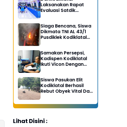
Laksanakan Rapat
Evaluasi Satdik
Kodiklatal Bersama
Kasal
Siaga Bencana, Siswa
Dikmata TNI AL 43/1
Pusdiklek Kodiklatal
Latihan Praktek Peran
Kebakaran dan
Samakan Persepsi,
Kobocoran
Kadispen Kodiklatal
Ikuti Vicon Dengan
Kapuspen TNI
Siswa Pasukan Elit
Kodiklatal Berhasil
Rebut Obyek Vital Dari
Serangan Musuh
Lihat Disini :