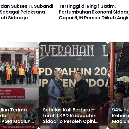
dan Sukses H. Subandi
Tertinggi di Ring 1 Jatim,
 Sebagai Pelaksana
Pertumbuhan Ekonomi Sidoar
pati Sidoarjo
Capai 6,16 Persen Diikuti Ang
Kemiskinan Turun
diun Terima
Sebelas Kali Berturut-
94% ti
dari
turut, LKPD Kabupaten
Kebera
s PGRI Madiun
Sidoarjo Peroleh Opini
Madiun
sity of Science
WTP
Libur 