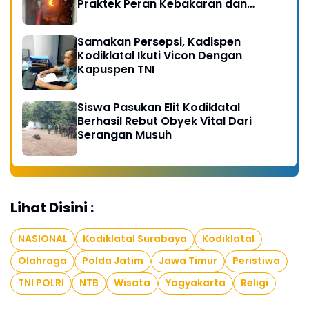
Praktek Peran Kebakaran dan
Kobocoran
Samakan Persepsi, Kadispen
Kodiklatal Ikuti Vicon Dengan
Kapuspen TNI
Siswa Pasukan Elit Kodiklatal
Berhasil Rebut Obyek Vital Dari
Serangan Musuh
Lihat Disini :
NASIONAL
Kodiklatal Surabaya
Kodiklatal
Olahraga
Polda Jatim
Jawa Timur
Peristiwa
TNI POLRI
NTB
Wisata
Yogyakarta
Religi