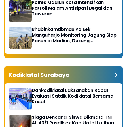
Polres Madiun Kota Intensifkan
Patroli Malam Antisipasi Begal dan
Tawuran
Bhabinkamtibmas Polsek
Manguharjo Monitoring Jagung Siap
Panen di Madiun, Dukung
Swasembada Pangan 2026
Kodiklatal Surabaya
Dankodiklatal Laksanakan Rapat
Evaluasi Satdik Kodiklatal Bersama
Kasal
Siaga Bencana, Siswa Dikmata TNI
AL 43/1 Pusdiklek Kodiklatal Latihan