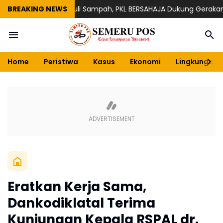
n
Gelar Aksi Peduli Sampah, PKL BERSAHAJA Dukung Gerakan Ber
BREAKING NEWS
Home
Peristiwa
Kasus
Ekonomi
Lingkungan
Eratkan Kerja Sama,
Dankodiklatal Terima
Kunjungan Kepala RSPAL dr.