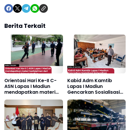
Berita Terkait
Orientasi Hari Ke-II C-
Kabid Adm Kamtib
ASN Lapas I Madiun
Lapas I Madiun
mendapatkan materi
Gencarkan Sosialisasi
kedisiplinan dari
Kebersihan dan
Detasemen C Brimob
Ketertiban di Blok
Madiun
Pendidikan