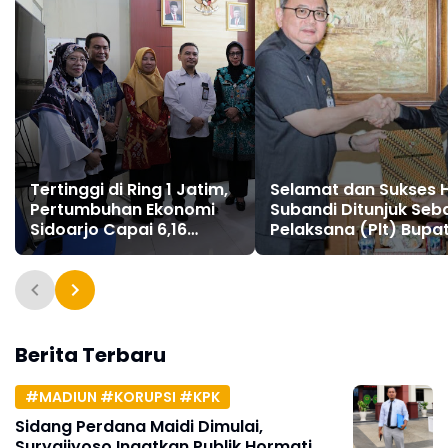
Tertinggi di Ring 1 Jatim,
Selamat dan Sukses H
Pertumbuhan Ekonomi
Subandi Ditunjuk Seb
Sidoarjo Capai 6,16
Pelaksana (Plt) Bupat
Persen Diikuti Angka
Sidoarjo
Kemiskinan Turun
Berita Terbaru
#MADIUN #KORUPSI #KPK
Sidang Perdana Maidi Dimulai,
Suryajiyoso Ingatkan Publik Hormati