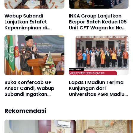
Wabup Subandi
INKA Group Lanjutkan
Lanjutkan Estafet
Ekspor Batch Kedua 105
Kepemimpinan di
Unit CFT Wagon ke New
Pemkab Sidoarjo
Zealand
Buka Konfercab GP
Lapas I Madiun Terima
Ansor Candi, Wabup
Kunjungan dari
Subandi Ingatkan
Universitas PGRI Madiun
Bahwa Pemuda Calon
dan University of
Pemimpin Bangsa
Science and Technology
Rekomendasi
Filipina