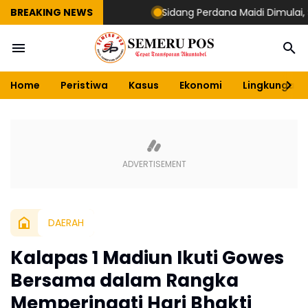
BREAKING NEWS
Sidang Perdana Maidi Dimulai, Suryajiy
Home
Peristiwa
Kasus
Ekonomi
Lingkungan
DAERAH
Kalapas 1 Madiun Ikuti Gowes
Bersama dalam Rangka
Memperingati Hari Bhakti