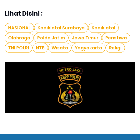
Lihat Disini :
NASIONAL
Kodiklatal Surabaya
Kodiklatal
Olahraga
Polda Jatim
Jawa Timur
Peristiwa
TNI POLRI
NTB
Wisata
Yogyakarta
Religi