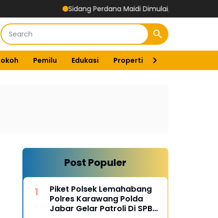
Sidang Perdana Maidi Dimulai, Suryajiyoso Ingatkan Publik 
Tokoh
Pemilu
Edukasi
Properti
Energi
Pemer
Post Populer
Piket Polsek Lemahabang
Polres Karawang Polda
Jabar Gelar Patroli Di SPBU