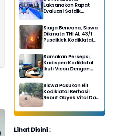
Laksanakan Rapat
Evaluasi Satdik
Kodiklatal Bersama
Kasal
Siaga Bencana, Siswa
Dikmata TNI AL 43/1
Pusdiklek Kodiklatal
Latihan Praktek Peran
Kebakaran dan
Samakan Persepsi,
Kobocoran
Kadispen Kodiklatal
Ikuti Vicon Dengan
Kapuspen TNI
Siswa Pasukan Elit
Kodiklatal Berhasil
Rebut Obyek Vital Dari
Serangan Musuh
Lihat Disini :