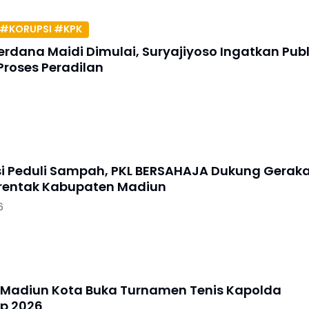
#KORUPSI #KPK
erdana Maidi Dimulai, Suryajiyoso Ingatkan Publ
Proses Peradilan
si Peduli Sampah, PKL BERSAHAJA Dukung Gerak
erentak Kabupaten Madiun
6
 Madiun Kota Buka Turnamen Tenis Kapolda
p 2026