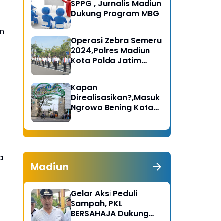
SPPG , Jurnalis Madiun
Dukung Program MBG
an
Operasi Zebra Semeru
2024,Polres Madiun
Kota Polda Jatim
Gelar Apel Pasukan
Kapan
Direalisasikan?,Masuk
Ngrowo Bening Kota
Madiun Terindikasi
Dikenakan Tarif
a
Madiun
.
”
Gelar Aksi Peduli
Sampah, PKL
BERSAHAJA Dukung