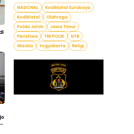
NASIONAL
Kodiklatal Surabaya
Kodiklatal
Olahraga
Polda Jatim
Jawa Timur
di
Peristiwa
TNI POLRI
NTB
Wisata
Yogyakarta
Religi
jo
ka