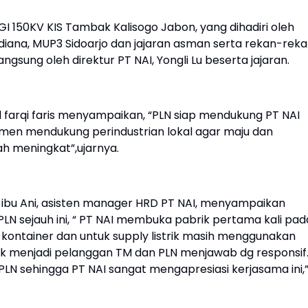
GI 150KV KIS Tambak Kalisogo Jabon, yang dihadiri oleh
iana, MUP3 Sidoarjo dan jajaran asman serta rekan-rek
angsung oleh direktur PT NAI, Yongli Lu beserta jajaran.
arqi faris menyampaikan, “PLN siap mendukung PT NAI
tmen mendukung perindustrian lokal agar maju dan
 meningkat”,ujarnya.
a ibu Ani, asisten manager HRD PT NAI, menyampaikan
LN sejauh ini, “ PT NAI membuka pabrik pertama kali pad
i kontainer dan untuk supply listrik masih menggunakan
uk menjadi pelanggan TM dan PLN menjawab dg responsif
n PLN sehingga PT NAI sangat mengapresiasi kerjasama ini,