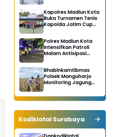
Gerakan Bersih
Serentak Kabupaten
Kapolres Madiun Kota
Madiun
Buka Turnamen Tenis
Kapolda Jatim Cup
2026
Polres Madiun Kota
Intensifkan Patroli
Malam Antisipasi
Begal dan Tawuran
Bhabinkamtibmas
Polsek Manguharjo
Monitoring Jagung
Siap Panen di Madiun,
Dukung Swasembada
Pangan 2026
Kodiklatal Surabaya
Dankodiklatal