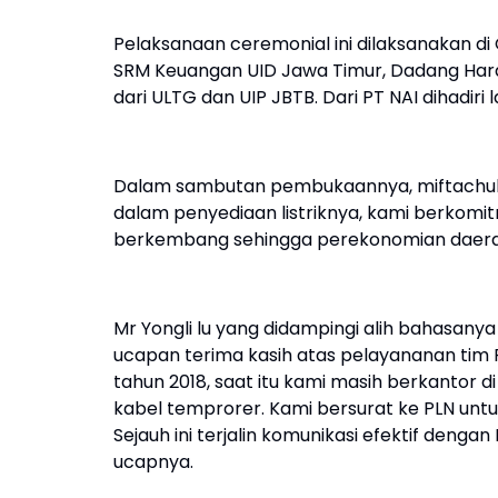
Pelaksanaan ceremonial ini dilaksanakan di 
SRM Keuangan UID Jawa Timur, Dadang Hard
dari ULTG dan UIP JBTB. Dari PT NAI dihadiri l
Dalam sambutan pembukaannya, miftachul f
dalam penyediaan listriknya, kami berkomi
berkembang sehingga perekonomian daerah
Mr Yongli lu yang didampingi alih bahasany
ucapan terima kasih atas pelayananan tim P
tahun 2018, saat itu kami masih berkantor d
kabel temprorer. Kami bersurat ke PLN unt
Sejauh ini terjalin komunikasi efektif denga
ucapnya.