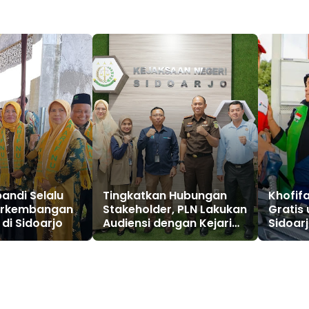
andi Selalu
Tingkatkan Hubungan
Khofif
erkembangan
Stakeholder, PLN Lakukan
Gratis 
di Sidoarjo
Audiensi dengan Kejari
Sidoar
Sidoarjo