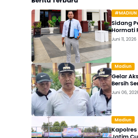
Berita Terbaru
#MADIUN 
Sidang P
Hormati 
Juni 11, 2026
Madiun
Gelar Ak
Bersih S
Juni 06, 202
Madiun
Kapolres
Jatim Cu