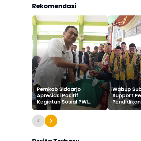
Rekomendasi
Pemkab Sidoarjo
Wabup Sub
Apresiasi Positif
Support P
Kegiatan Sosial PWI
Pendidikan 
Sidoarjo