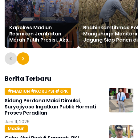
Kapolres Madiun
Bhabinkamtibmas Po
Resmikan Jembatan
Manguharjo Monitori
Merah Putih Presisi, Akses
Jagung Siap Panen di
Warga Antar Desa Kini
Madiun, Dukung
Lebih Aman dan Lancar
Swasembada Panga
2026
Berita Terbaru
#MADIUN #KORUPSI #KPK
Sidang Perdana Maidi Dimulai,
Suryajiyoso Ingatkan Publik Hormati
Proses Peradilan
Juni 11, 2026
Madiun
Gelar Aksi Peduli Sampah, PKL