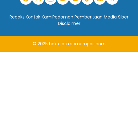
Redaksi
Kontak Kami
Pedoman Pemberitaan Media Siber
Disclaimer
© 2025
hak cipta
semerupos.com