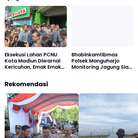
Global Classic Malaysia
Warga di Jalan Dadali
2026
Eksekusi Lahan PCNU
Bhabinkamtibmas
Kota Madiun Diwarnai
Polsek Manguharjo
Kericuhan, Emak Emak
Monitoring Jagung Siap
Yayasan Melawan
Panen di Madiun,
Dukung Swasembada
Rekomendasi
Pangan 2026