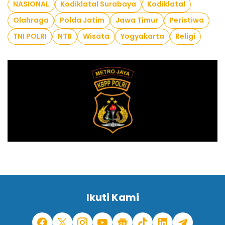
NASIONAL
Kodiklatal Surabaya
Kodiklatal
Olahraga
Polda Jatim
Jawa Timur
Peristiwa
TNI POLRI
NTB
Wisata
Yogyakarta
Religi
Ikuti Kami