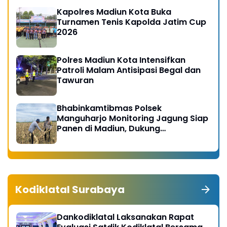
Kapolres Madiun Kota Buka
Turnamen Tenis Kapolda Jatim Cup
2026
Polres Madiun Kota Intensifkan
Patroli Malam Antisipasi Begal dan
Tawuran
Bhabinkamtibmas Polsek
Manguharjo Monitoring Jagung Siap
Panen di Madiun, Dukung
Swasembada Pangan 2026
Kodiklatal Surabaya
Dankodiklatal Laksanakan Rapat