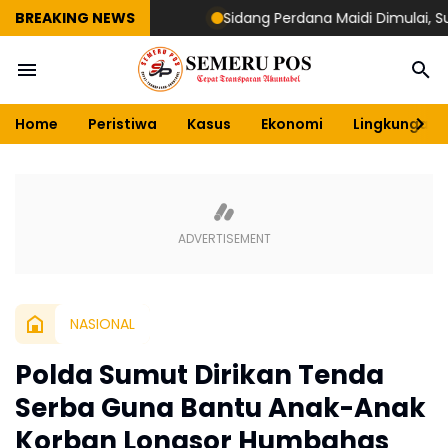
BREAKING NEWS
Sidang Perdana Maidi Dimulai, Suryajiy
Home
Peristiwa
Kasus
Ekonomi
Lingkungan
NASIONAL
Polda Sumut Dirikan Tenda
Serba Guna Bantu Anak-Anak
Korban Longsor Humbahas