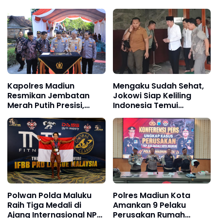
Kapolres Madiun
Mengaku Sudah Sehat,
Resmikan Jembatan
Jokowi Siap Keliling
Merah Putih Presisi,
Indonesia Temui
Akses Warga Antar
Masyarakat
Desa Kini Lebih Aman
dan Lancar
Polwan Polda Maluku
Polres Madiun Kota
Raih Tiga Medali di
Amankan 9 Pelaku
Ajang Internasional NPC
Perusakan Rumah