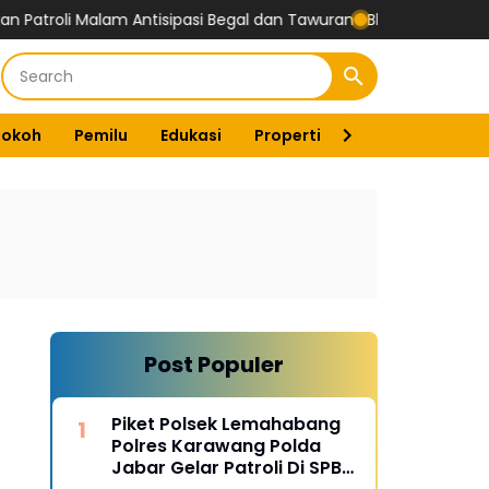
li Malam Antisipasi Begal dan Tawuran
Bhabinkamtibmas Polsek 
Tokoh
Pemilu
Edukasi
Properti
Energi
Pemer
Post Populer
Piket Polsek Lemahabang
Polres Karawang Polda
Jabar Gelar Patroli Di SPBU