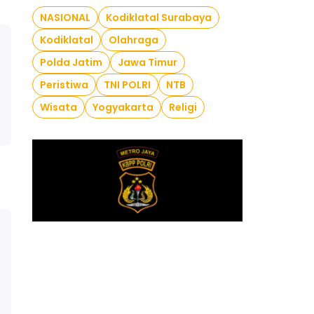
NASIONAL
Kodiklatal Surabaya
Kodiklatal
Olahraga
Polda Jatim
Jawa Timur
Peristiwa
TNI POLRI
NTB
Wisata
Yogyakarta
Religi