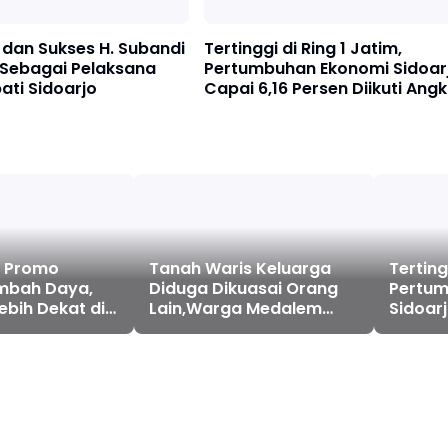
dan Sukses H. Subandi
Tertinggi di Ring 1 Jatim,
 Sebagai Pelaksana
Pertumbuhan Ekonomi Sidoar
pati Sidoarjo
Capai 6,16 Persen Diikuti Ang
Kemiskinan Turun
 Promo
Tanah Waris Keluarga
Terting
ambah Daya,
Diduga Dikuasai Orang
Pertum
ebih Dekat di
Lain,Warga Medalem
Sidoarj
Akan Tempuh Jalur
Persen 
Hukum!
Kemisk