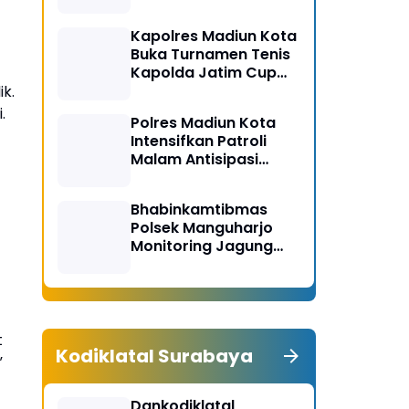
Gerakan Bersih
Serentak Kabupaten
Kapolres Madiun Kota
Madiun
Buka Turnamen Tenis
Kapolda Jatim Cup
2026
k.
i.
Polres Madiun Kota
Intensifkan Patroli
Malam Antisipasi
Begal dan Tawuran
Bhabinkamtibmas
Polsek Manguharjo
Monitoring Jagung
Siap Panen di Madiun,
Dukung Swasembada
Pangan 2026
t
Kodiklatal Surabaya
”
Dankodiklatal