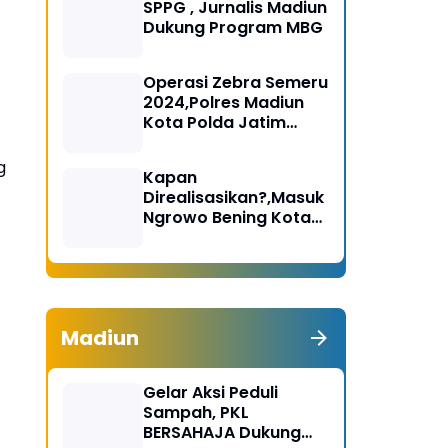
SPPG , Jurnalis Madiun
Dukung Program MBG
Operasi Zebra Semeru
2024,Polres Madiun
Kota Polda Jatim
Gelar Apel Pasukan
g
Kapan
Direalisasikan?,Masuk
Ngrowo Bening Kota
Madiun Terindikasi
Dikenakan Tarif
Madiun
Gelar Aksi Peduli
Sampah, PKL
BERSAHAJA Dukung