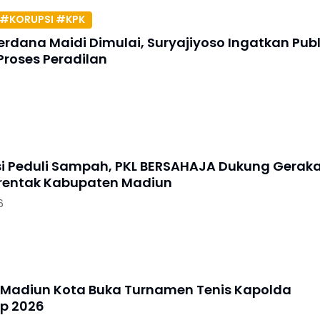
#KORUPSI #KPK
erdana Maidi Dimulai, Suryajiyoso Ingatkan Publ
Proses Peradilan
si Peduli Sampah, PKL BERSAHAJA Dukung Gerak
erentak Kabupaten Madiun
6
 Madiun Kota Buka Turnamen Tenis Kapolda
p 2026