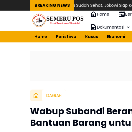
ng Kerja Modern
BREAKING NEWS
Mengaku Sudah Sehat, Jokowi Siap Keliling In
Home
Ber
Dokumentasi
Home
Peristiwa
Kasus
Ekonomi
DAERAH
Wabup Subandi Beran
Bantuan Barang untuk