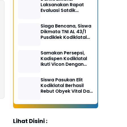
Laksanakan Rapat
Evaluasi Satdik
Kodiklatal Bersama
Kasal
Siaga Bencana, Siswa
Dikmata TNI AL 43/1
Pusdiklek Kodiklatal
Latihan Praktek Peran
Kebakaran dan
Samakan Persepsi,
Kobocoran
Kadispen Kodiklatal
Ikuti Vicon Dengan
Kapuspen TNI
Siswa Pasukan Elit
Kodiklatal Berhasil
Rebut Obyek Vital Dari
Serangan Musuh
Lihat Disini :