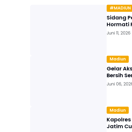
#MADIUN 
Sidang P
Hormati 
Juni 11, 2026
Madiun
Gelar Ak
Bersih S
Juni 06, 202
Madiun
Kapolres
Jatim Cu