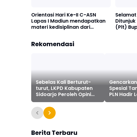
Orientasi Hari Ke-II C-ASN
Selamat 
Lapas I Madiun mendapatkan
Ditunjuk
materi kedisiplinan dari
(Plt) Bu
Detasemen C Brimob Madiun
Rekomendasi
Sebelas Kali Berturut-
Gencarkan
turut, LKPD Kabupaten
Spesial T
Sidoarjo Peroleh Opini
PLN Hadir L
WTP
Brimob
Berita Terbaru