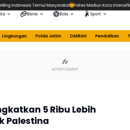
donesia Temui Masyarakat
Polres Madiun Kota Intensifkan Patro
ita
Bisnis
Bola
Sport
Lingkungan
Polda Jatim
DAERAH
Pendidikan
gkatkan 5 Ribu Lebih
 Palestina