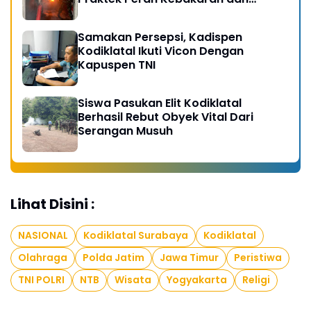
Kobocoran
Samakan Persepsi, Kadispen
Kodiklatal Ikuti Vicon Dengan
Kapuspen TNI
Siswa Pasukan Elit Kodiklatal
Berhasil Rebut Obyek Vital Dari
Serangan Musuh
Lihat Disini :
NASIONAL
Kodiklatal Surabaya
Kodiklatal
Olahraga
Polda Jatim
Jawa Timur
Peristiwa
TNI POLRI
NTB
Wisata
Yogyakarta
Religi