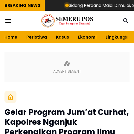
BREAKING NEWS
Sidang Perdana Maidi Dimulai, Suryaji
Home
Peristiwa
Kasus
Ekonomi
Lingkungan
Gelar Program Jum’at Curhat,
Kapolres Nganjuk
Perkenalkan Program Ilmu