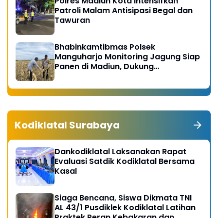
Polres Madiun Kota Intensifkan
Patroli Malam Antisipasi Begal dan
Tawuran
Bhabinkamtibmas Polsek
Manguharjo Monitoring Jagung Siap
Panen di Madiun, Dukung
Swasembada Pangan 2026
Kodiklatal Surabaya
Dankodiklatal Laksanakan Rapat
Evaluasi Satdik Kodiklatal Bersama
Kasal
Siaga Bencana, Siswa Dikmata TNI
AL 43/1 Pusdiklek Kodiklatal Latihan
Praktek Peran Kebakaran dan