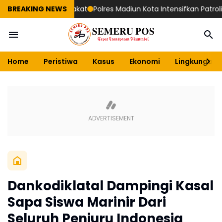
ia Temui Masyarakat
BREAKING NEWS
Polres Madiun Kota Intensifkan Patroli Mal
Home
Peristiwa
Kasus
Ekonomi
Lingkungan
Dankodiklatal Dampingi Kasal
Sapa Siswa Marinir Dari
Seluruh Penjuru Indonesia