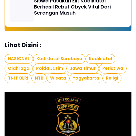
Siswa Pasukan Elit Kodiklatal
Berhasil Rebut Obyek Vital Dari
Serangan Musuh
Lihat Disini :
NASIONAL
Kodiklatal Surabaya
Kodiklatal
Olahraga
Polda Jatim
Jawa Timur
Peristiwa
TNI POLRI
NTB
Wisata
Yogyakarta
Religi