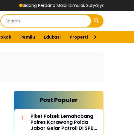
Sidang Perdana Maidi Dimulai, Suryajiyoso Ingatkan Publik Horm
Tokoh
Pemilu
Edukasi
Properti
Energi
Pemer
Post Populer
Piket Polsek Lemahabang
Polres Karawang Polda
Jabar Gelar Patroli Di SPBU