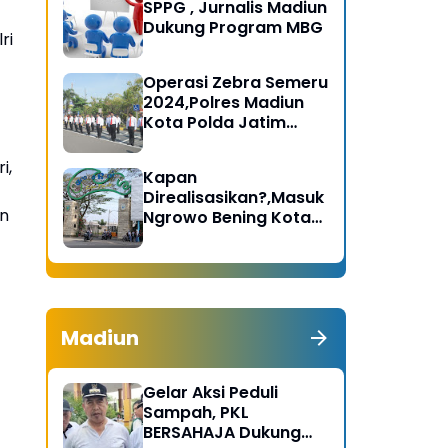
SPPG , Jurnalis Madiun
Dukung Program MBG
ri
Operasi Zebra Semeru
2024,Polres Madiun
Kota Polda Jatim
Gelar Apel Pasukan
i,
Kapan
Direalisasikan?,Masuk
an
Ngrowo Bening Kota
Madiun Terindikasi
Dikenakan Tarif
Madiun
Gelar Aksi Peduli
Sampah, PKL
BERSAHAJA Dukung