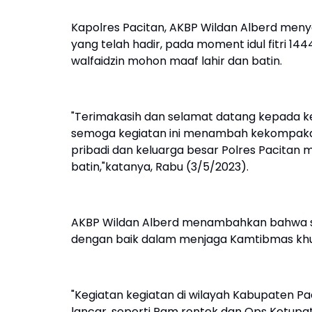
Kapolres Pacitan, AKBP Wildan Alberd meny
yang telah hadir, pada moment idul fitri 144
walfaidzin mohon maaf lahir dan batin.
"Terimakasih dan selamat datang kepada kep
semoga kegiatan ini menambah kekompaka
pribadi dan keluarga besar Polres Pacitan 
batin,"katanya, Rabu (3/5/2023).
AKBP Wildan Alberd menambahkan bahwa selam
dengan baik dalam menjaga Kamtibmas khus
"Kegiatan kegiatan di wilayah Kabupaten P
lancar, seperti Pam rontek dan Ops Ketupat,