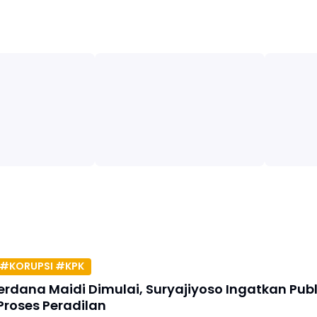
#KORUPSI #KPK
erdana Maidi Dimulai, Suryajiyoso Ingatkan Publ
Proses Peradilan