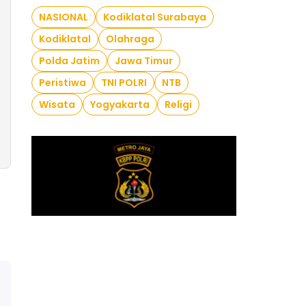
NASIONAL
Kodiklatal Surabaya
Kodiklatal
Olahraga
Polda Jatim
Jawa Timur
Peristiwa
TNI POLRI
NTB
Wisata
Yogyakarta
Religi