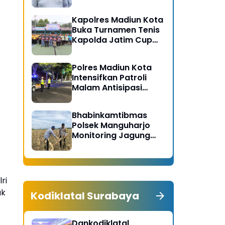
Gerakan Bersih
Serentak Kabupaten
Kapolres Madiun Kota
Madiun
Buka Turnamen Tenis
Kapolda Jatim Cup
2026
Polres Madiun Kota
Intensifkan Patroli
Malam Antisipasi
Begal dan Tawuran
Bhabinkamtibmas
Polsek Manguharjo
Monitoring Jagung
Siap Panen di Madiun,
Dukung Swasembada
Pangan 2026
ri
uk
Kodiklatal Surabaya
Dankodiklatal