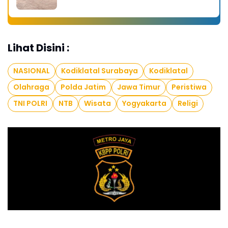
Lihat Disini :
NASIONAL
Kodiklatal Surabaya
Kodiklatal
Olahraga
Polda Jatim
Jawa Timur
Peristiwa
TNI POLRI
NTB
Wisata
Yogyakarta
Religi