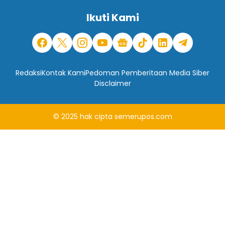
Ikuti Kami
Redaksi
Kontak Kami
Pedoman Pemberitaan Media Siber
Disclaimer
© 2025
hak cipta
semerupos.com