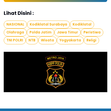
Lihat Disini :
NASIONAL
Kodiklatal Surabaya
Kodiklatal
Olahraga
Polda Jatim
Jawa Timur
Peristiwa
TNI POLRI
NTB
Wisata
Yogyakarta
Religi