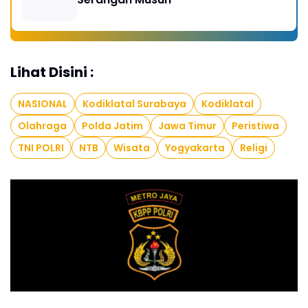
Lihat Disini :
NASIONAL
Kodiklatal Surabaya
Kodiklatal
Olahraga
Polda Jatim
Jawa Timur
Peristiwa
TNI POLRI
NTB
Wisata
Yogyakarta
Religi