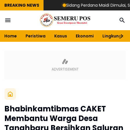
BREAKING NEWS
Sidang Perdana Maidi Dimulai, Suryaji
Home
Peristiwa
Kasus
Ekonomi
Lingkungan
Bhabinkamtibmas CAKET
Membantu Warga Desa
Tanahbaru Bersihkan Saluran