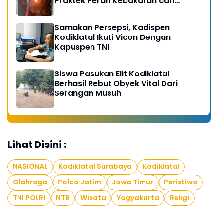
Praktek Peran Kebakaran dan
Kobocoran
Samakan Persepsi, Kadispen
Kodiklatal Ikuti Vicon Dengan
Kapuspen TNI
Siswa Pasukan Elit Kodiklatal
Berhasil Rebut Obyek Vital Dari
Serangan Musuh
Lihat Disini :
NASIONAL
Kodiklatal Surabaya
Kodiklatal
Olahraga
Polda Jatim
Jawa Timur
Peristiwa
TNI POLRI
NTB
Wisata
Yogyakarta
Religi