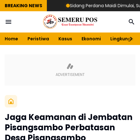
BREAKING NEWS
Sidang Perdana Maidi Dimulai, Suryaji
Home
Peristiwa
Kasus
Ekonomi
Lingkungan
Jaga Keamanan di Jembatan
Pisangsambo Perbatasan
Desa Pisangsambo