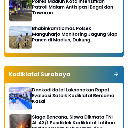
Polres Madiun Kota Intensifkan
Patroli Malam Antisipasi Begal dan
Tawuran
Bhabinkamtibmas Polsek
Manguharjo Monitoring Jagung Siap
Panen di Madiun, Dukung
Swasembada Pangan 2026
Kodiklatal Surabaya
Dankodiklatal Laksanakan Rapat
Evaluasi Satdik Kodiklatal Bersama
Kasal
Siaga Bencana, Siswa Dikmata TNI
AL 43/1 Pusdiklek Kodiklatal Latihan