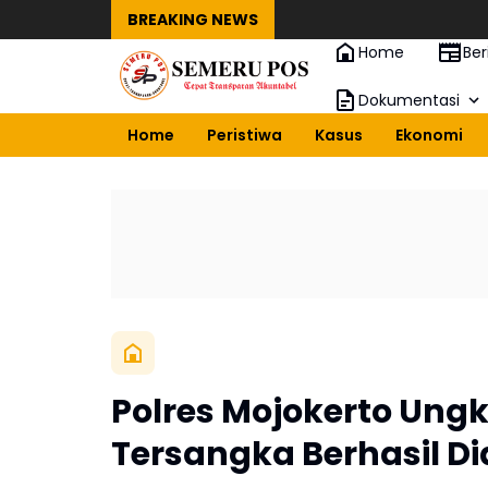
BREAKING NEWS
Home
Ber
Dokumentasi
Home
Peristiwa
Kasus
Ekonomi
Polres Mojokerto Un
Tersangka Berhasil 