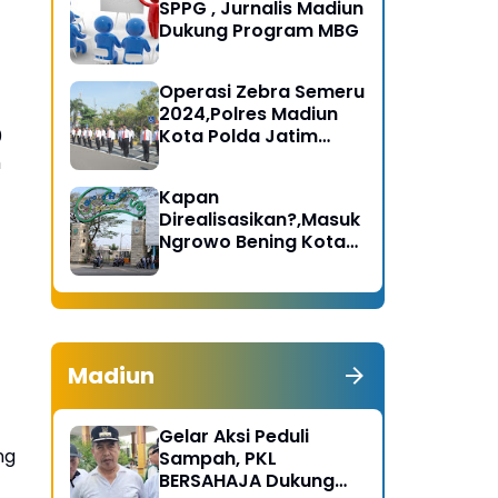
SPPG , Jurnalis Madiun
Dukung Program MBG
Operasi Zebra Semeru
2024,Polres Madiun
0
Kota Polda Jatim
Gelar Apel Pasukan
h
Kapan
Direalisasikan?,Masuk
Ngrowo Bening Kota
Madiun Terindikasi
Dikenakan Tarif
Madiun
Gelar Aksi Peduli
ng
Sampah, PKL
BERSAHAJA Dukung