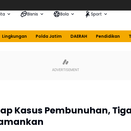
Si
ita
Bisnis
Bola
Sport
Lingkungan
Polda Jatim
DAERAH
Pendidikan
gkap Kasus Pembunuhan, Tig
Diamankan