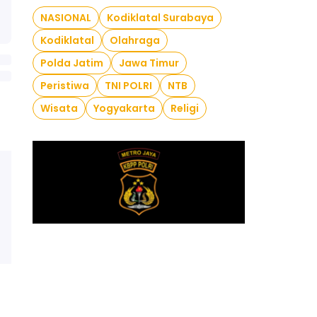
NASIONAL
Kodiklatal Surabaya
Kodiklatal
Olahraga
Polda Jatim
Jawa Timur
Peristiwa
TNI POLRI
NTB
Wisata
Yogyakarta
Religi