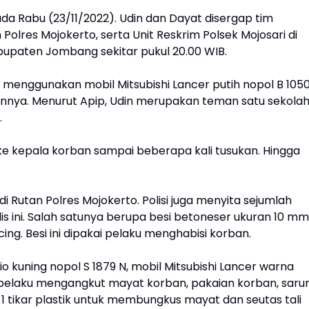
ada Rabu (23/11/2022). Udin dan Dayat disergap tim
lres Mojokerto, serta Unit Reskrim Polsek Mojosari di
upaten Jombang sekitar pukul 20.00 WIB.
h menggunakan mobil Mitsubishi Lancer putih nopol B 105
mannya. Menurut Apip, Udin merupakan teman satu sekola
.
e kepala korban sampai beberapa kali tusukan. Hingga
i Rutan Polres Mojokerto. Polisi juga menyita sejumlah
s ini. Salah satunya berupa besi betoneser ukuran 10 mm
ing. Besi ini dipakai pelaku menghabisi korban.
o kuning nopol S 1879 N, mobil Mitsubishi Lancer warna
 pelaku mengangkut mayat korban, pakaian korban, saru
 1 tikar plastik untuk membungkus mayat dan seutas tali