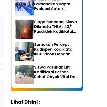
Laksanakan Rapat
Evaluasi Satdik
Kodiklatal Bersama
Kasal
Siaga Bencana, Siswa
Dikmata TNI AL 43/1
Pusdiklek Kodiklatal
Latihan Praktek Peran
Kebakaran dan
Samakan Persepsi,
Kobocoran
Kadispen Kodiklatal
Ikuti Vicon Dengan
Kapuspen TNI
Siswa Pasukan Elit
Kodiklatal Berhasil
Rebut Obyek Vital Dari
Serangan Musuh
Lihat Disini :