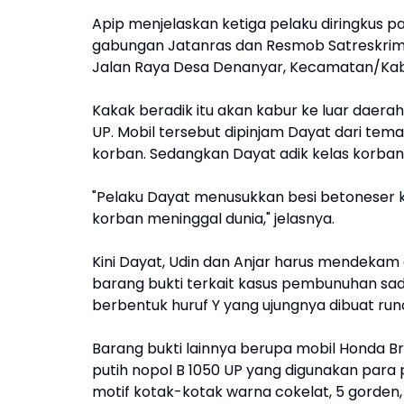
Apip menjelaskan ketiga pelaku diringkus p
gabungan Jatanras dan Resmob Satreskrim Po
Jalan Raya Desa Denanyar, Kecamatan/Kab
Kakak beradik itu akan kabur ke luar daera
UP. Mobil tersebut dipinjam Dayat dari te
korban. Sedangkan Dayat adik kelas korban
"Pelaku Dayat menusukkan besi betoneser k
korban meninggal dunia," jelasnya.
Kini Dayat, Udin dan Anjar harus mendekam d
barang bukti terkait kasus pembunuhan sadi
berbentuk huruf Y yang ujungnya dibuat runc
Barang bukti lainnya berupa mobil Honda Bri
putih nopol B 1050 UP yang digunakan para
motif kotak-kotak warna cokelat, 5 gorden,