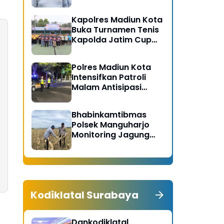
Gerakan Bersih
Serentak Kabupaten
Kapolres Madiun Kota
Madiun
Buka Turnamen Tenis
Kapolda Jatim Cup
2026
Polres Madiun Kota
Intensifkan Patroli
Malam Antisipasi
Begal dan Tawuran
Bhabinkamtibmas
Polsek Manguharjo
Monitoring Jagung
Siap Panen di Madiun,
Dukung Swasembada
Pangan 2026
Kodiklatal Surabaya
Dankodiklatal