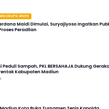
#KORUPSI #KPK
erdana Maidi Dimulai, Suryajiyoso Ingatkan Publ
Proses Peradilan
si Peduli Sampah, PKL BERSAHAJA Dukung Gerak
erentak Kabupaten Madiun
6
 Madiun Kota Buka Turnamen Tenis Kapolda