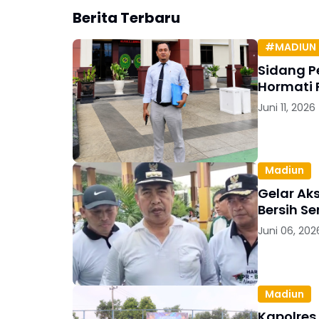
Berita Terbaru
#MADIUN 
Sidang P
Hormati 
Juni 11, 2026
Madiun
Gelar Ak
Bersih S
Juni 06, 202
Madiun
Kapolres