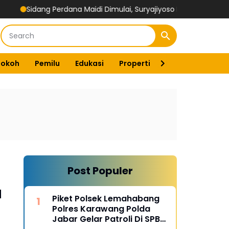
dang Perdana Maidi Dimulai, Suryajiyoso Ingatkan Publik Hormati 
Tokoh
Pemilu
Edukasi
Properti
Energi
Pemer
Post Populer
a
Piket Polsek Lemahabang
Polres Karawang Polda
Jabar Gelar Patroli Di SPBU