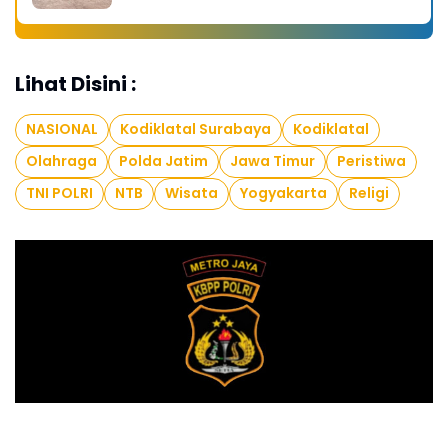
Lihat Disini :
NASIONAL
Kodiklatal Surabaya
Kodiklatal
Olahraga
Polda Jatim
Jawa Timur
Peristiwa
TNI POLRI
NTB
Wisata
Yogyakarta
Religi