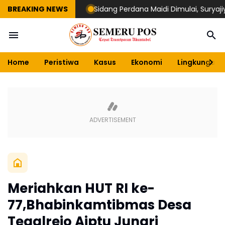
BREAKING NEWS
Sidang Perdana Maidi Dimulai, Suryajiyoso 
Home
Peristiwa
Kasus
Ekonomi
Lingkungan
Meriahkan HUT RI ke-
77,Bhabinkamtibmas Desa
Tegalrejo Aiptu Junari