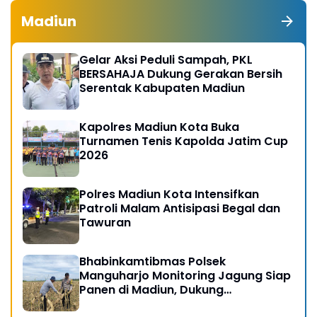
Madiun
Gelar Aksi Peduli Sampah, PKL
BERSAHAJA Dukung Gerakan Bersih
Serentak Kabupaten Madiun
Kapolres Madiun Kota Buka
Turnamen Tenis Kapolda Jatim Cup
2026
Polres Madiun Kota Intensifkan
Patroli Malam Antisipasi Begal dan
Tawuran
Bhabinkamtibmas Polsek
Manguharjo Monitoring Jagung Siap
Panen di Madiun, Dukung
Swasembada Pangan 2026