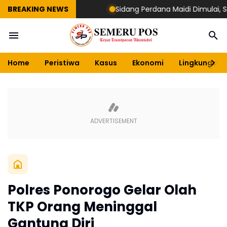
BREAKING NEWS
Sidang Perdana Maidi Dimulai, Suryaji
Home
Peristiwa
Kasus
Ekonomi
Lingkungan
Polres Ponorogo Gelar Olah
TKP Orang Meninggal
Gantung Diri