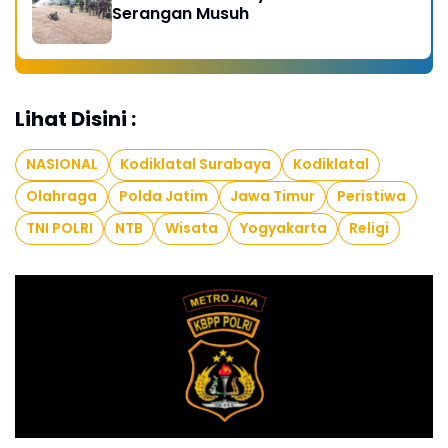
Serangan Musuh
Lihat Disini :
NASIONAL
Kodiklatal Surabaya
Kodiklatal
Olahraga
Polda Jatim
Jawa Timur
Peristiwa
TNI POLRI
NTB
Wisata
Yogyakarta
Religi