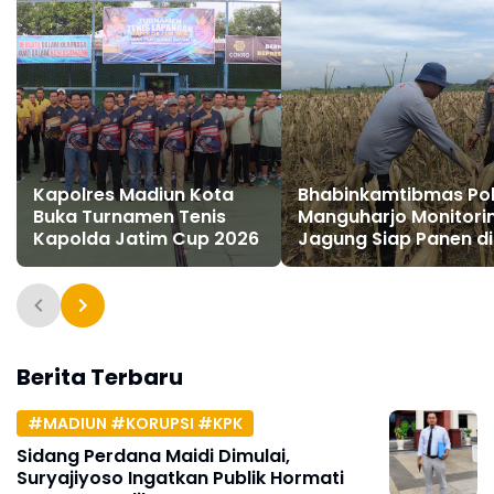
Kapolres Madiun Kota
Bhabinkamtibmas Po
Buka Turnamen Tenis
Manguharjo Monitori
Kapolda Jatim Cup 2026
Jagung Siap Panen di
Madiun, Dukung
Swasembada Panga
2026
Berita Terbaru
#MADIUN #KORUPSI #KPK
Sidang Perdana Maidi Dimulai,
Suryajiyoso Ingatkan Publik Hormati