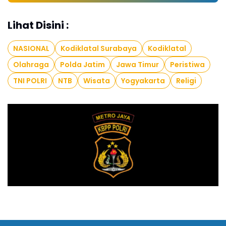
Lihat Disini :
NASIONAL
Kodiklatal Surabaya
Kodiklatal
Olahraga
Polda Jatim
Jawa Timur
Peristiwa
TNI POLRI
NTB
Wisata
Yogyakarta
Religi