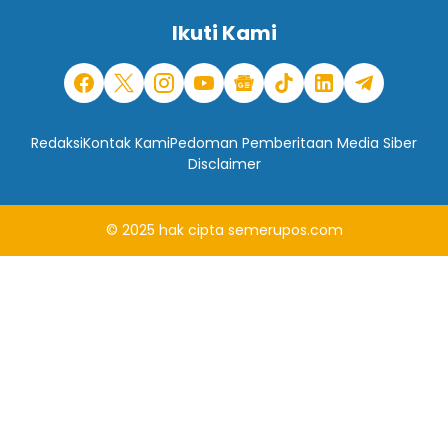
Ikuti Kami
Redaksi
Kontak Kami
Pedoman Pemberitaan Media Siber
Disclaimer
© 2025
hak cipta
semerupos.com