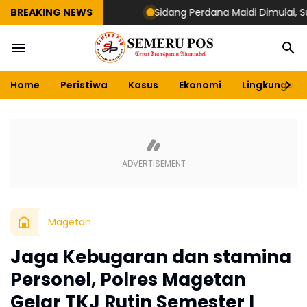
BREAKING NEWS
Sidang Perdana Maidi Dimulai, Suryajiyo
Home
Peristiwa
Kasus
Ekonomi
Lingkungan
Magetan
Jaga Kebugaran dan stamina
Personel, Polres Magetan
Gelar TKJ Rutin Semester I