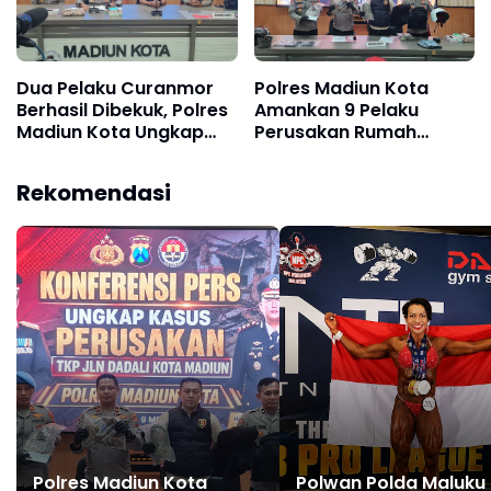
Dua Pelaku Curanmor
Polres Madiun Kota
Berhasil Dibekuk, Polres
Amankan 9 Pelaku
Madiun Kota Ungkap
Perusakan Rumah
Kasus Pencurian Motor
Warga di Jalan Dadali
dan Mobil
Rekomendasi
Polres Madiun Kota
Polwan Polda Maluku