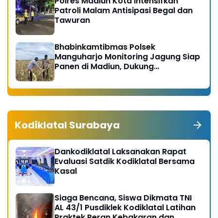
Polres Madiun Kota Intensifkan
Patroli Malam Antisipasi Begal dan
Tawuran
Bhabinkamtibmas Polsek
Manguharjo Monitoring Jagung Siap
Panen di Madiun, Dukung
Swasembada Pangan 2026
Kodiklatal Surabaya
Dankodiklatal Laksanakan Rapat
Evaluasi Satdik Kodiklatal Bersama
Kasal
Siaga Bencana, Siswa Dikmata TNI
AL 43/1 Pusdiklek Kodiklatal Latihan
Praktek Peran Kebakaran dan