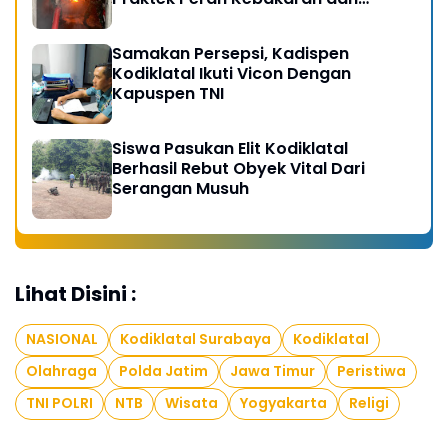
Kobocoran
Samakan Persepsi, Kadispen
Kodiklatal Ikuti Vicon Dengan
Kapuspen TNI
Siswa Pasukan Elit Kodiklatal
Berhasil Rebut Obyek Vital Dari
Serangan Musuh
Lihat Disini :
NASIONAL
Kodiklatal Surabaya
Kodiklatal
Olahraga
Polda Jatim
Jawa Timur
Peristiwa
TNI POLRI
NTB
Wisata
Yogyakarta
Religi