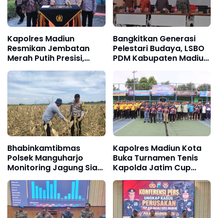
Kapolres Madiun
Bangkitkan Generasi
Resmikan Jembatan
Pelestari Budaya, LSBO
Merah Putih Presisi,
PDM Kabupaten Madiun
Akses Warga Antar
dan BAZNAS Gelar
Desa Kini Lebih Aman
Pelatihan Pranotocoro
dan Lancar
Bhabinkamtibmas
Kapolres Madiun Kota
Polsek Manguharjo
Buka Turnamen Tenis
Monitoring Jagung Siap
Kapolda Jatim Cup
Panen di Madiun,
2026
Dukung Swasembada
Pangan 2026