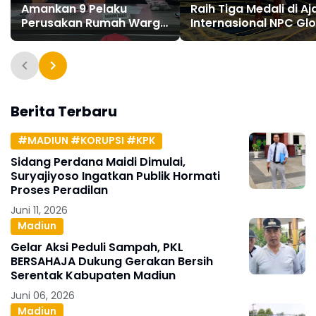
Amankan 9 Pelaku
Raih Tiga Medali di A
Perusakan Rumah Warga
Internasional NPC Gl
di Jalan Dadali
Classic Malaysia 202
Berita Terbaru
#MADIUN #KORUPSI #KPK
Sidang Perdana Maidi Dimulai,
Suryajiyoso Ingatkan Publik Hormati
Proses Peradilan
Juni 11, 2026
Madiun
Gelar Aksi Peduli Sampah, PKL
BERSAHAJA Dukung Gerakan Bersih
Serentak Kabupaten Madiun
Juni 06, 2026
Madiun