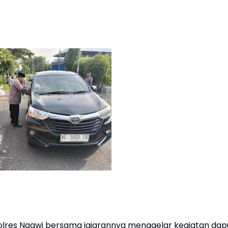
lres Ngawi bersama jajarannya menggelar kegiatan dap