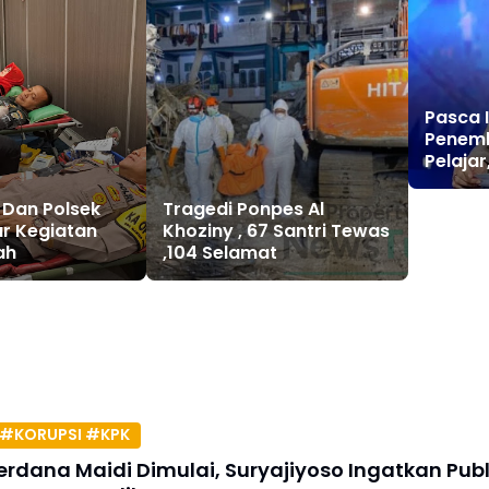
Pasca 
Penem
Pelajar
Terjun
Semar
 Dan Polsek
Tragedi Ponpes Al
r Kegiatan
Khoziny , 67 Santri Tewas
ah
,104 Selamat
#KORUPSI #KPK
erdana Maidi Dimulai, Suryajiyoso Ingatkan Publ