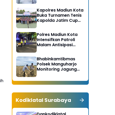
Gerakan Bersih
Serentak Kabupaten
Kapolres Madiun Kota
Madiun
Buka Turnamen Tenis
Kapolda Jatim Cup
2026
Polres Madiun Kota
Intensifkan Patroli
Malam Antisipasi
Begal dan Tawuran
Bhabinkamtibmas
Polsek Manguharjo
Monitoring Jagung
Siap Panen di Madiun,
Dukung Swasembada
ih
Pangan 2026
Kodiklatal Surabaya
Dankodiklatal