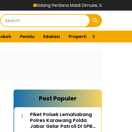
Sidang Perdana Maidi Dimulai, Suryajiyoso Ingatkan Publik H
Tokoh
Pemilu
Edukasi
Properti
Energi
Pemer
Post Populer
Piket Polsek Lemahabang
Polres Karawang Polda
Jabar Gelar Patroli Di SPBU