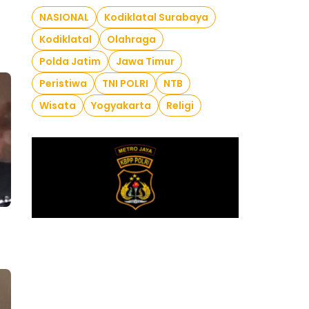
NASIONAL
Kodiklatal Surabaya
Kodiklatal
Olahraga
Polda Jatim
Jawa Timur
Peristiwa
TNI POLRI
NTB
Wisata
Yogyakarta
Religi