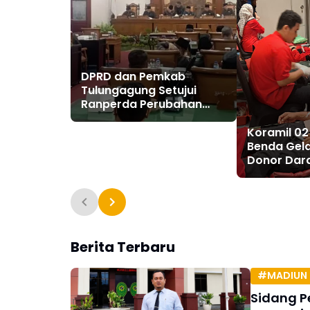
DPRD dan Pemkab
Tulungagung Setujui
Ranperda Perubahan
Pajak Daerah dan
Retribusi
Koramil 02
Benda Gela
Donor Dar
Berita Terbaru
#MADIUN 
Sidang P