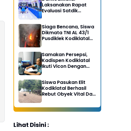
Laksanakan Rapat
Evaluasi Satdik
Kodiklatal Bersama
Kasal
Siaga Bencana, Siswa
Dikmata TNI AL 43/1
Pusdiklek Kodiklatal
Latihan Praktek Peran
Kebakaran dan
Samakan Persepsi,
Kobocoran
Kadispen Kodiklatal
Ikuti Vicon Dengan
Kapuspen TNI
Siswa Pasukan Elit
Kodiklatal Berhasil
Rebut Obyek Vital Dari
Serangan Musuh
Lihat Disini :