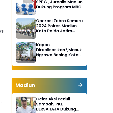
SPPG , Jurnalis Madiun
Dukung Program MBG
Operasi Zebra Semeru
2024,Polres Madiun
gi
Kota Polda Jatim
Gelar Apel Pasukan
Kapan
Direalisasikan?,Masuk
Ngrowo Bening Kota
Madiun Terindikasi
Dikenakan Tarif
t
Madiun
Gelar Aksi Peduli
n
Sampah, PKL
BERSAHAJA Dukung