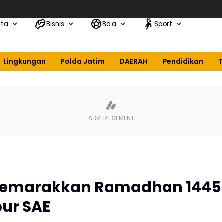
ita
Bisnis
Bola
Sport
Lingkungan
Polda Jatim
DAERAH
Pendidikan
 Semarakkan Ramadhan 1445
ur SAE