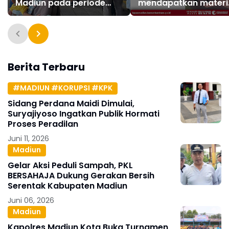
Madiun pada periode
mendapatkan materi
Libur Panjang Kenaikan
kedisiplinan dari
Isa Al Masih telah terjual
Detasemen C Brimob
habis
Madiun
Berita Terbaru
#MADIUN #KORUPSI #KPK
Sidang Perdana Maidi Dimulai,
Suryajiyoso Ingatkan Publik Hormati
Proses Peradilan
Juni 11, 2026
Madiun
Gelar Aksi Peduli Sampah, PKL
BERSAHAJA Dukung Gerakan Bersih
Serentak Kabupaten Madiun
Juni 06, 2026
Madiun
Kapolres Madiun Kota Buka Turnamen