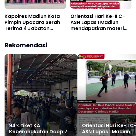
Kapolres Madiun Kota
Orientasi Hari Ke-II C-
Pimpin Upacara Serah
ASN Lapas I Madiun
Terima 4 Jabatan
mendapatkan materi
Penting
kedisiplinan dari
Detasemen C Brimob
Rekomendasi
Madiun
94% tiket KA
Orientasi Hari Ke-II C
Keberangkatan Daop 7
ASN Lapas I Madiun