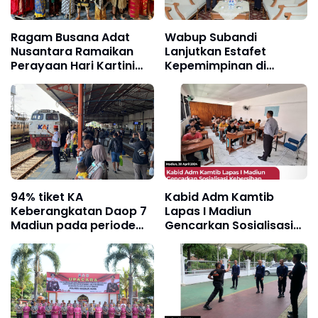
Ragam Busana Adat
Wabup Subandi
Nusantara Ramaikan
Lanjutkan Estafet
Perayaan Hari Kartini
Kepemimpinan di
2024
Pemkab Sidoarjo
94% tiket KA
Kabid Adm Kamtib
Keberangkatan Daop 7
Lapas I Madiun
Madiun pada periode
Gencarkan Sosialisasi
Libur Panjang Kenaikan
Kebersihan dan
Isa Al Masih telah terjual
Ketertiban di Blok
habis
Pendidikan