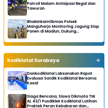
Patroli Malam Antisipasi Begal dan
Tawuran
Bhabinkamtibmas Polsek
Manguharjo Monitoring Jagung Siap
Panen di Madiun, Dukung
Swasembada Pangan 2026
Kodiklatal Surabaya
Dankodiklatal Laksanakan Rapat
Evaluasi Satdik Kodiklatal Bersama
Kasal
Siaga Bencana, Siswa Dikmata TNI
AL 43/1 Pusdiklek Kodiklatal Latihan
Praktek Peran Kebakaran dan