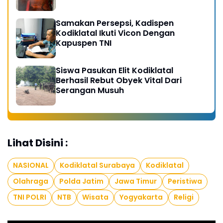
Kobocoran
Samakan Persepsi, Kadispen
Kodiklatal Ikuti Vicon Dengan
Kapuspen TNI
Siswa Pasukan Elit Kodiklatal
Berhasil Rebut Obyek Vital Dari
Serangan Musuh
Lihat Disini :
NASIONAL
Kodiklatal Surabaya
Kodiklatal
Olahraga
Polda Jatim
Jawa Timur
Peristiwa
TNI POLRI
NTB
Wisata
Yogyakarta
Religi