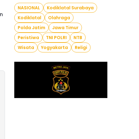
NASIONAL
Kodiklatal Surabaya
in
Kodiklatal
Olahraga
Polda Jatim
Jawa Timur
Peristiwa
TNI POLRI
NTB
Wisata
Yogyakarta
Religi