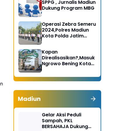
SPPG , Jurnalis Madiun
Dukung Program MBG
Operasi Zebra Semeru
2024,Polres Madiun
Kota Polda Jatim
Gelar Apel Pasukan
Kapan
Direalisasikan?,Masuk
Ngrowo Bening Kota
Madiun Terindikasi
Dikenakan Tarif
an
Madiun
Gelar Aksi Peduli
Sampah, PKL
BERSAHAJA Dukung