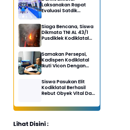
Laksanakan Rapat
Evaluasi Satdik
Kodiklatal Bersama
Kasal
Siaga Bencana, Siswa
Dikmata TNI AL 43/1
Pusdiklek Kodiklatal
Latihan Praktek Peran
Kebakaran dan
Samakan Persepsi,
Kobocoran
Kadispen Kodiklatal
Ikuti Vicon Dengan
Kapuspen TNI
Siswa Pasukan Elit
Kodiklatal Berhasil
Rebut Obyek Vital Dari
Serangan Musuh
Lihat Disini :