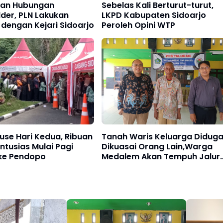
kan Hubungan
Sebelas Kali Berturut-turut,
der, PLN Lakukan
LKPD Kabupaten Sidoarjo
 dengan Kejari Sidoarjo
Peroleh Opini WTP
se Hari Kedua, Ribuan
Tanah Waris Keluarga Didug
tusias Mulai Pagi
Dikuasai Orang Lain,Warga
ke Pendopo
Medalem Akan Tempuh Jalur
Hukum!