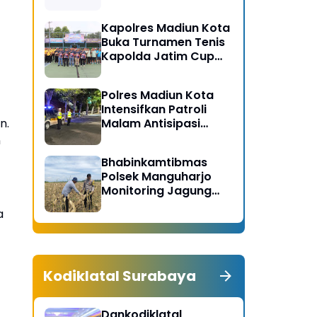
Gerakan Bersih
Serentak Kabupaten
Kapolres Madiun Kota
Madiun
Buka Turnamen Tenis
Kapolda Jatim Cup
2026
Polres Madiun Kota
Intensifkan Patroli
n.
Malam Antisipasi
Begal dan Tawuran
n
Bhabinkamtibmas
Polsek Manguharjo
Monitoring Jagung
Siap Panen di Madiun,
a
Dukung Swasembada
Pangan 2026
Kodiklatal Surabaya
Dankodiklatal