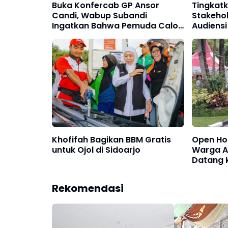
Buka Konfercab GP Ansor
Tingkat
Candi, Wabup Subandi
Stakehol
Ingatkan Bahwa Pemuda Calon
Audiensi
Pemimpin Bangsa
Khofifah Bagikan BBM Gratis
Open Hou
untuk Ojol di Sidoarjo
Warga An
Datang 
Rekomendasi