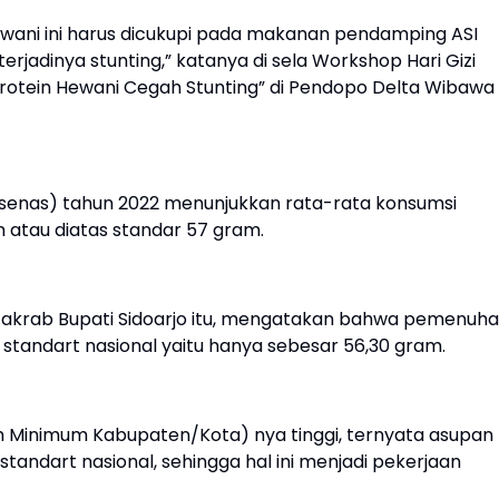
wani ini harus dicukupi pada makanan pendamping ASI
rjadinya stunting,” katanya di sela Workshop Hari Gizi
rotein Hewani Cegah Stunting” di Pendopo Delta Wibawa
Susenas) tahun 2022 menunjukkan rata-rata konsumsi
m atau diatas standar 57 gram.
n akrab Bupati Sidoarjo itu, mengatakan bahwa pemenuh
i standart nasional yaitu hanya sebesar 56,30 gram.
h Minimum Kabupaten/Kota) nya tinggi, ternyata asupan
tandart nasional, sehingga hal ini menjadi pekerjaan