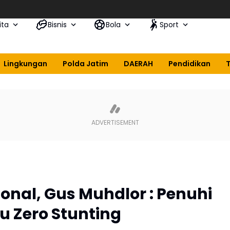
ita
Bisnis
Bola
Sport
Lingkungan
Polda Jatim
DAERAH
Pendidikan
sional, Gus Muhdlor : Penuhi
u Zero Stunting