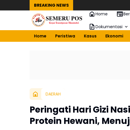
BREAKING NEWS
Home
Ber
Dokumentasi
Home
Peristiwa
Kasus
Ekonomi
DAERAH
Peringati Hari Gizi Na
Protein Hewani, Menuj