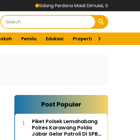
Sidang Perdana Maidi Dimulai, Suryajiyoso Ingatkan Publik H
Tokoh
Pemilu
Edukasi
Properti
Energi
Pemer
Post Populer
Piket Polsek Lemahabang
Polres Karawang Polda
Jabar Gelar Patroli Di SPBU