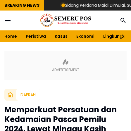
BREAKING NEWS
Sidang Perdana Maidi Dimulai, Suryajiyo
Home
Peristiwa
Kasus
Ekonomi
Lingkungan
DAERAH
Memperkuat Persatuan dan
Kedamaian Pasca Pemilu
2024, Lewat Minggu Kasih