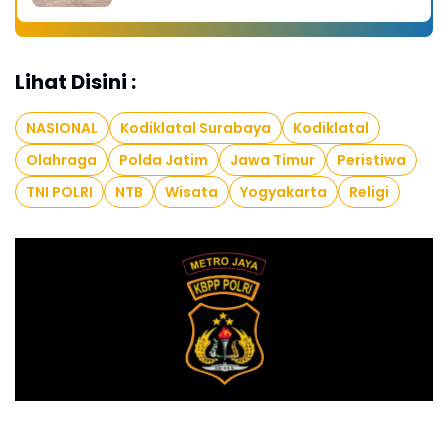
Lihat Disini :
NASIONAL
Kodiklatal Surabaya
Kodiklatal
Olahraga
Polda Jatim
Jawa Timur
Peristiwa
TNI POLRI
NTB
Wisata
Yogyakarta
Religi