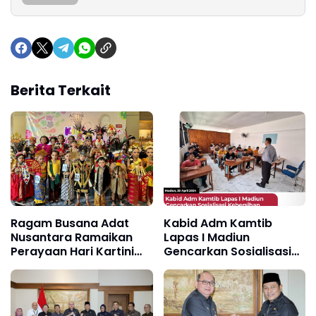
Berita Terkait
Ragam Busana Adat
Kabid Adm Kamtib
Nusantara Ramaikan
Lapas I Madiun
Perayaan Hari Kartini
Gencarkan Sosialisasi
2024
Kebersihan dan
Ketertiban di Blok
Pendidikan