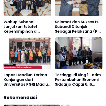
Wabup Subandi
Selamat dan Sukses H.
Lanjutkan Estafet
Subandi Ditunjuk
Kepemimpinan di
Sebagai Pelaksana (Plt)
Pemkab Sidoarjo
Bupati Sidoarjo
Lapas I Madiun Terima
Tertinggi di Ring 1 Jatim,
Kunjungan dari
Pertumbuhan Ekonomi
Universitas PGRI Madiun
Sidoarjo Capai 6,16
dan University of
Persen Diikuti Angka
Science and Technology
Kemiskinan Turun
Rekomendasi
Filipina