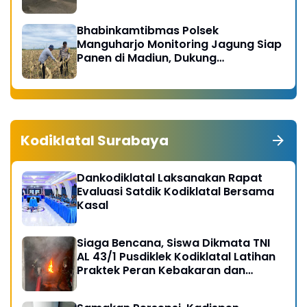
Bhabinkamtibmas Polsek
Manguharjo Monitoring Jagung Siap
Panen di Madiun, Dukung
Swasembada Pangan 2026
Kodiklatal Surabaya
Dankodiklatal Laksanakan Rapat
Evaluasi Satdik Kodiklatal Bersama
Kasal
Siaga Bencana, Siswa Dikmata TNI
AL 43/1 Pusdiklek Kodiklatal Latihan
Praktek Peran Kebakaran dan
Kobocoran