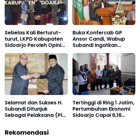
Sebelas Kali Berturut-
Buka Konfercab GP
turut, LKPD Kabupaten
Ansor Candi, Wabup
Sidoarjo Peroleh Opini
Subandi Ingatkan
WTP
Bahwa Pemuda Calon
Pemimpin Bangsa
Selamat dan Sukses H.
Tertinggi di Ring 1 Jatim,
Subandi Ditunjuk
Pertumbuhan Ekonomi
Sebagai Pelaksana (Plt)
Sidoarjo Capai 6,16
Bupati Sidoarjo
Persen Diikuti Angka
Kemiskinan Turun
Rekomendasi