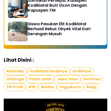
Samakan Persepsi, Kadispen
Kodiklatal Ikuti Vicon Dengan
Kapuspen TNI
Siswa Pasukan Elit Kodiklatal
Berhasil Rebut Obyek Vital Dari
Serangan Musuh
Lihat Disini :
NASIONAL
Kodiklatal Surabaya
Kodiklatal
Olahraga
Polda Jatim
Jawa Timur
Peristiwa
TNI POLRI
NTB
Wisata
Yogyakarta
Religi