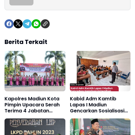
Berita Terkait
Kapolres Madiun Kota
Kabid Adm Kamtib
Pimpin Upacara Serah
Lapas I Madiun
Terima 4 Jabatan
Gencarkan Sosialisasi
Penting
Kebersihan dan
Ketertiban di Blok
Pendidikan