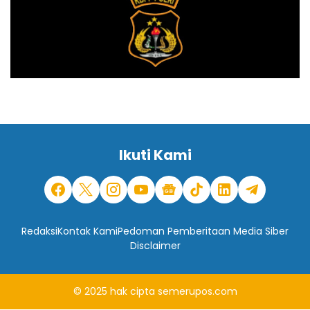
Ikuti Kami
Redaksi
Kontak Kami
Pedoman Pemberitaan Media Siber
Disclaimer
© 2025
hak cipta
semerupos.com