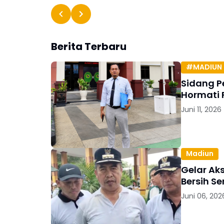
Berita Terbaru
#MADIUN 
Sidang P
Hormati 
Juni 11, 2026
Madiun
Gelar Ak
Bersih S
Juni 06, 202