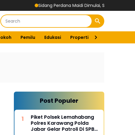
Sidang Perdana Maidi Dimulai, Suryajiyoso Ingatkan Publik
Tokoh
Pemilu
Edukasi
Properti
Energi
Pemer
Post Populer
Piket Polsek Lemahabang
Polres Karawang Polda
Jabar Gelar Patroli Di SPBU