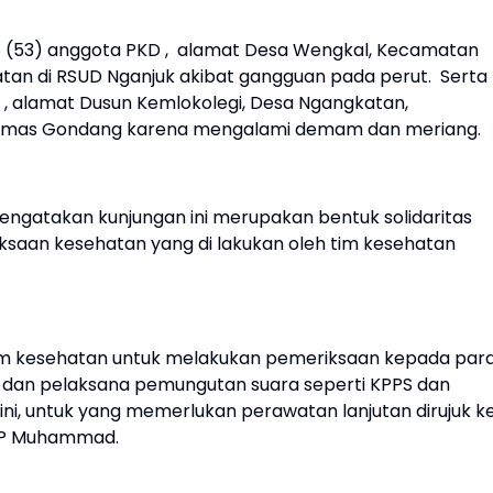
o (53) anggota PKD , alamat Desa Wengkal, Kecamatan
atan di RSUD Nganjuk akibat gangguan pada perut. Serta
S , alamat Dusun Kemlokolegi, Desa Ngangkatan,
skesmas Gondang karena mengalami demam dan meriang.
atakan kunjungan ini merupakan bentuk solidaritas
riksaan kesehatan yang di lakukan oleh tim kesehatan
im kesehatan untuk melakukan pemeriksaan kepada par
g dan pelaksana pemungutan suara seperti KPPS dan
 ini, untuk yang memerlukan perawatan lanjutan dirujuk k
AKBP Muhammad.