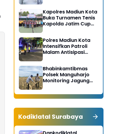
Gerakan Bersih
Serentak Kabupaten
Kapolres Madiun Kota
Madiun
n
Buka Turnamen Tenis
Kapolda Jatim Cup
2026
Polres Madiun Kota
Intensifkan Patroli
Malam Antisipasi
Begal dan Tawuran
Bhabinkamtibmas
Polsek Manguharjo
Monitoring Jagung
Siap Panen di Madiun,
Dukung Swasembada
Pangan 2026
Kodiklatal Surabaya
Dankodiklatal