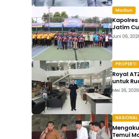
Madiun
Kapolres
Jatim Cu
Juni 06, 202
PROPERTI
Royal AT
untuk Ru
Mei 26, 2026
NASIONAL
Mengaku 
Temui M