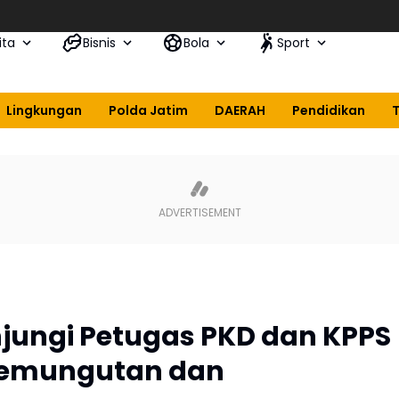
ita
Bisnis
Bola
Sport
Lingkungan
Polda Jatim
DAERAH
Pendidikan
jungi Petugas PKD dan KPPS
Pemungutan dan