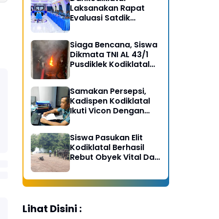
Laksanakan Rapat
Evaluasi Satdik
Kodiklatal Bersama
Kasal
Siaga Bencana, Siswa
Dikmata TNI AL 43/1
Pusdiklek Kodiklatal
Latihan Praktek Peran
Kebakaran dan
Samakan Persepsi,
Kobocoran
Kadispen Kodiklatal
Ikuti Vicon Dengan
Kapuspen TNI
Siswa Pasukan Elit
Kodiklatal Berhasil
Rebut Obyek Vital Dari
Serangan Musuh
Lihat Disini :