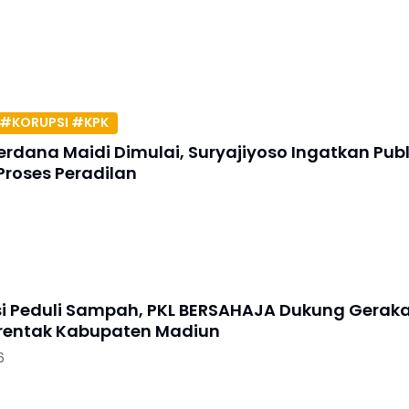
#KORUPSI #KPK
erdana Maidi Dimulai, Suryajiyoso Ingatkan Publ
Proses Peradilan
si Peduli Sampah, PKL BERSAHAJA Dukung Gerak
erentak Kabupaten Madiun
6