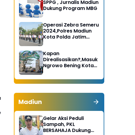
SPPG , Jurnalis Madiun
Dukung Program MBG
Operasi Zebra Semeru
2024,Polres Madiun
Kota Polda Jatim
Gelar Apel Pasukan
Kapan
Direalisasikan?,Masuk
Ngrowo Bening Kota
Madiun Terindikasi
Dikenakan Tarif
a
Madiun
e
Gelar Aksi Peduli
Sampah, PKL
BERSAHAJA Dukung