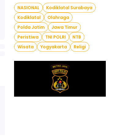
NASIONAL
Kodiklatal Surabaya
Kodiklatal
Olahraga
Polda Jatim
Jawa Timur
Peristiwa
TNI POLRI
NTB
Wisata
Yogyakarta
Religi