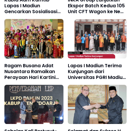
Lapas I Madiun
Ekspor Batch Kedua 105
Gencarkan Sosialisasi
Unit CFT Wagon ke New
Kebersihan dan
Zealand
Ketertiban di Blok
Pendidikan
Ragam Busana Adat
Lapas I Madiun Terima
Nusantara Ramaikan
Kunjungan dari
Perayaan Hari Kartini
Universitas PGRI Madiun
2024
dan University of
Science and Technology
Filipina