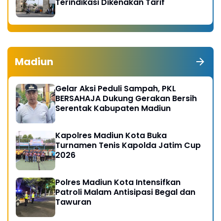
Terindikasi Dikenakan Tarif
Madiun
Gelar Aksi Peduli Sampah, PKL
BERSAHAJA Dukung Gerakan Bersih
Serentak Kabupaten Madiun
Kapolres Madiun Kota Buka
Turnamen Tenis Kapolda Jatim Cup
2026
Polres Madiun Kota Intensifkan
Patroli Malam Antisipasi Begal dan
Tawuran