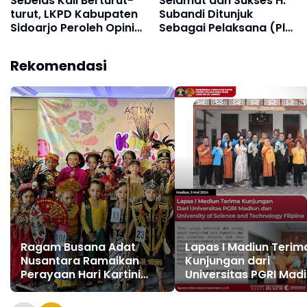
Sebelas Kali Berturut-
Selamat dan Sukses H.
turut, LKPD Kabupaten
Subandi Ditunjuk
Sidoarjo Peroleh Opini
Sebagai Pelaksana (Plt)
WTP
Bupati Sidoarjo
Rekomendasi
Ragam Busana Adat
Lapas I Madiun Terim
Nusantara Ramaikan
Kunjungan dari
Perayaan Hari Kartini
Universitas PGRI Mad
2024
dan University of Sci
and Technology Filipi