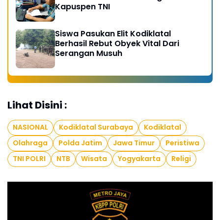
Kapuspen TNI
Siswa Pasukan Elit Kodiklatal
Berhasil Rebut Obyek Vital Dari
Serangan Musuh
Lihat Disini :
NASIONAL
Kodiklatal Surabaya
Kodiklatal
Olahraga
Polda Jatim
Jawa Timur
Peristiwa
TNI POLRI
NTB
Wisata
Yogyakarta
Religi