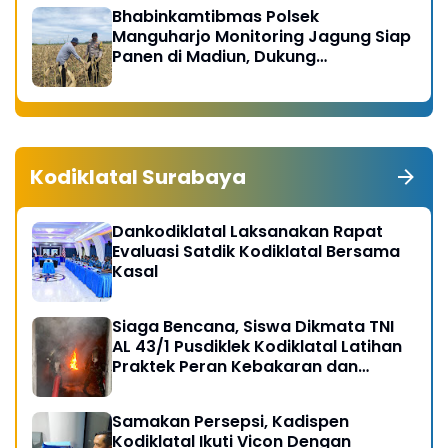
Bhabinkamtibmas Polsek
Manguharjo Monitoring Jagung Siap
Panen di Madiun, Dukung
Swasembada Pangan 2026
Kodiklatal Surabaya
Dankodiklatal Laksanakan Rapat
Evaluasi Satdik Kodiklatal Bersama
Kasal
Siaga Bencana, Siswa Dikmata TNI
AL 43/1 Pusdiklek Kodiklatal Latihan
Praktek Peran Kebakaran dan
Kobocoran
Samakan Persepsi, Kadispen
Kodiklatal Ikuti Vicon Dengan