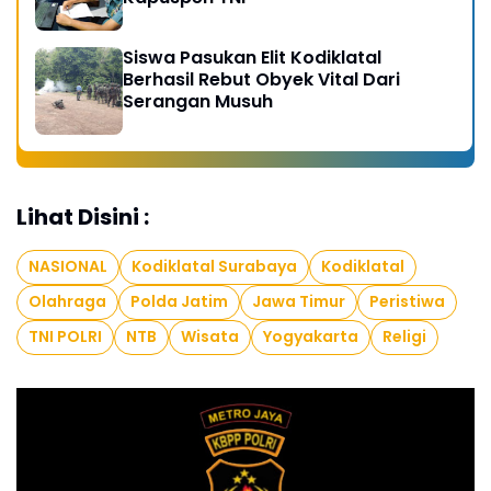
Siswa Pasukan Elit Kodiklatal
Berhasil Rebut Obyek Vital Dari
Serangan Musuh
Lihat Disini :
NASIONAL
Kodiklatal Surabaya
Kodiklatal
Olahraga
Polda Jatim
Jawa Timur
Peristiwa
TNI POLRI
NTB
Wisata
Yogyakarta
Religi