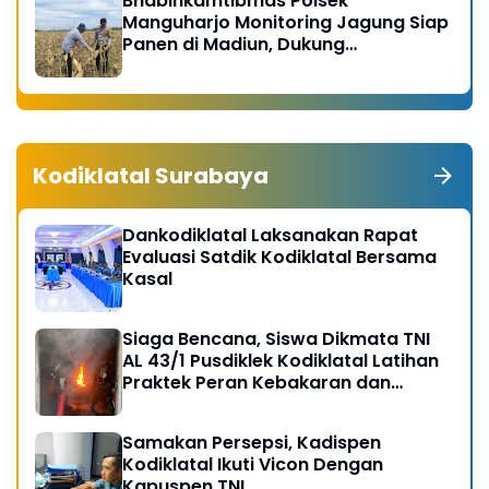
Bhabinkamtibmas Polsek
Manguharjo Monitoring Jagung Siap
Panen di Madiun, Dukung
Swasembada Pangan 2026
Kodiklatal Surabaya
Dankodiklatal Laksanakan Rapat
Evaluasi Satdik Kodiklatal Bersama
Kasal
Siaga Bencana, Siswa Dikmata TNI
AL 43/1 Pusdiklek Kodiklatal Latihan
Praktek Peran Kebakaran dan
Kobocoran
Samakan Persepsi, Kadispen
Kodiklatal Ikuti Vicon Dengan
Kapuspen TNI