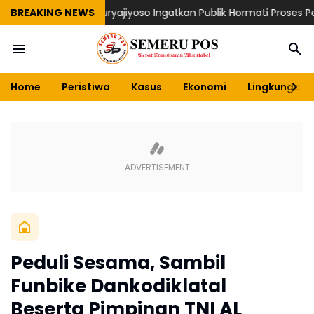
aidi Dimulai, Suryajiyoso Ingatkan Publik Hormati Proses Peradil
BREAKING NEWS
Home
Peristiwa
Kasus
Ekonomi
Lingkungan
Peduli Sesama, Sambil
Funbike Dankodiklatal
Beserta Pimpinan TNI AL