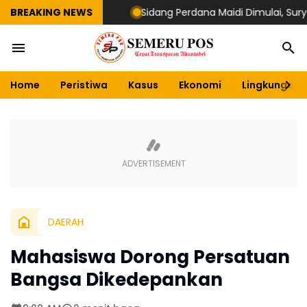
BREAKING NEWS
Sidang Perdana Maidi Dimulai, Suryajiyoso I
Home
Peristiwa
Kasus
Ekonomi
Lingkungan
DAERAH
Mahasiswa Dorong Persatuan
Bangsa Dikedepankan