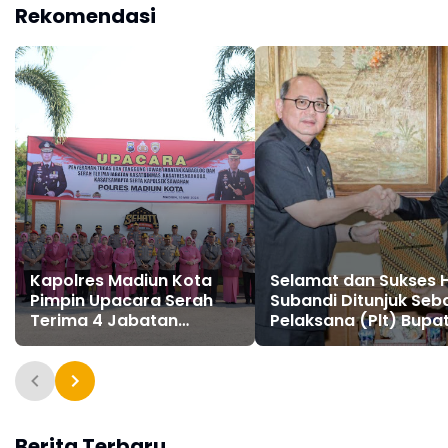
Rekomendasi
Kapolres Madiun Kota
Selamat dan Sukses H
Pimpin Upacara Serah
Subandi Ditunjuk Seb
Terima 4 Jabatan
Pelaksana (Plt) Bupat
Penting
Sidoarjo
Berita Terbaru