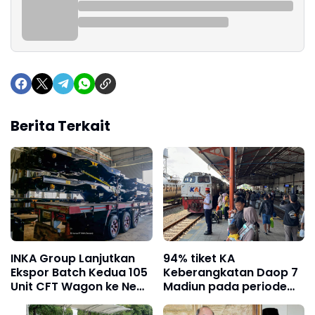
Berita Terkait
INKA Group Lanjutkan
94% tiket KA
Ekspor Batch Kedua 105
Keberangkatan Daop 7
Unit CFT Wagon ke New
Madiun pada periode
Zealand
Libur Panjang Kenaikan
Isa Al Masih telah terjual