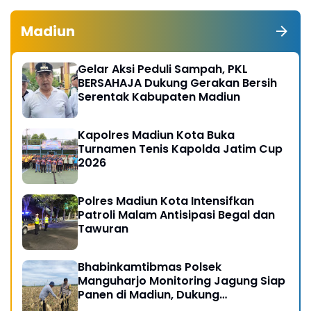
Madiun
Gelar Aksi Peduli Sampah, PKL
BERSAHAJA Dukung Gerakan Bersih
Serentak Kabupaten Madiun
Kapolres Madiun Kota Buka
Turnamen Tenis Kapolda Jatim Cup
2026
Polres Madiun Kota Intensifkan
Patroli Malam Antisipasi Begal dan
Tawuran
Bhabinkamtibmas Polsek
Manguharjo Monitoring Jagung Siap
Panen di Madiun, Dukung
Swasembada Pangan 2026