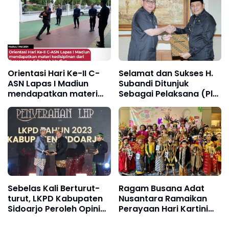
habis
Orientasi Hari Ke-II C-
Selamat dan Sukses H.
ASN Lapas I Madiun
Subandi Ditunjuk
mendapatkan materi
Sebagai Pelaksana (Plt)
kedisiplinan dari
Bupati Sidoarjo
Detasemen C Brimob
Madiun
Sebelas Kali Berturut-
Ragam Busana Adat
turut, LKPD Kabupaten
Nusantara Ramaikan
Sidoarjo Peroleh Opini
Perayaan Hari Kartini
WTP
2024