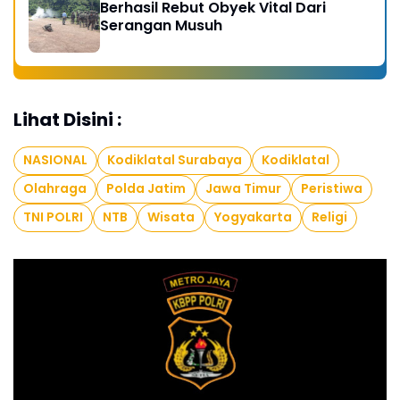
Berhasil Rebut Obyek Vital Dari
Serangan Musuh
Lihat Disini :
NASIONAL
Kodiklatal Surabaya
Kodiklatal
Olahraga
Polda Jatim
Jawa Timur
Peristiwa
TNI POLRI
NTB
Wisata
Yogyakarta
Religi