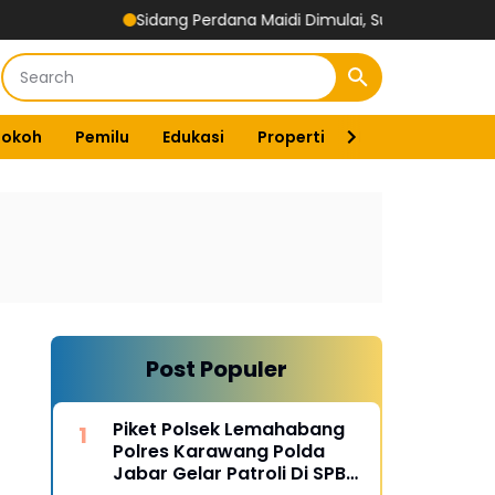
Sidang Perdana Maidi Dimulai, Suryajiyoso Ingatkan Publik Horm
Tokoh
Pemilu
Edukasi
Properti
Energi
Pemer
Post Populer
Piket Polsek Lemahabang
Polres Karawang Polda
Jabar Gelar Patroli Di SPBU