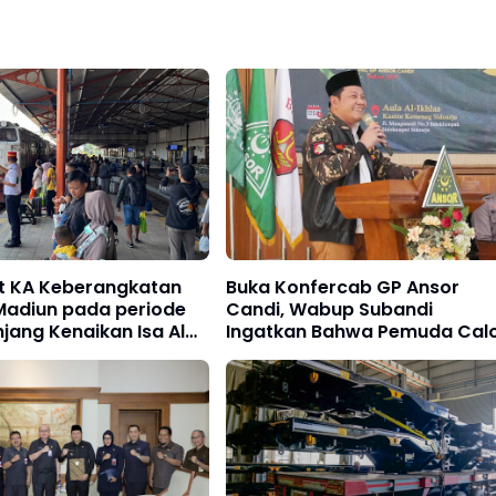
et KA Keberangkatan
Buka Konfercab GP Ansor
Madiun pada periode
Candi, Wabup Subandi
njang Kenaikan Isa Al
Ingatkan Bahwa Pemuda Cal
lah terjual habis
Pemimpin Bangsa