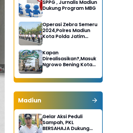
SPPG , Jurnalis Madiun
Dukung Program MBG
Operasi Zebra Semeru
2024,Polres Madiun
Kota Polda Jatim
Gelar Apel Pasukan
Kapan
Direalisasikan?,Masuk
Ngrowo Bening Kota
Madiun Terindikasi
Dikenakan Tarif
Madiun
Gelar Aksi Peduli
Sampah, PKL
BERSAHAJA Dukung