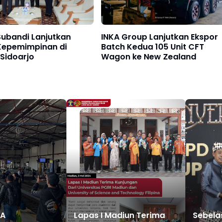
ubandi Lanjutkan
INKA Group Lanjutkan Ekspor
 Kepemimpinan di
Batch Kedua 105 Unit CFT
Sidoarjo
Wagon ke New Zealand
KA
Lapas I Madiun Terima
Sebelas