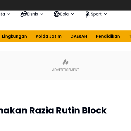
ita
Bisnis
Bola
Sport
Lingkungan
Polda Jatim
DAERAH
Pendidikan
nakan Razia Rutin Block