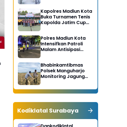
Gerakan Bersih
Serentak Kabupaten
Kapolres Madiun Kota
Madiun
Buka Turnamen Tenis
Kapolda Jatim Cup
2026
Polres Madiun Kota
Intensifkan Patroli
Malam Antisipasi
Begal dan Tawuran
n
Bhabinkamtibmas
Polsek Manguharjo
Monitoring Jagung
Siap Panen di Madiun,
Dukung Swasembada
Pangan 2026
Kodiklatal Surabaya
Dankodiklatal