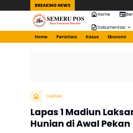
BREAKING NEWS
Home
Ber
Dokumentasi
Home
Peristiwa
Kasus
Ekonomi
DAERAH
Lapas 1 Madiun Laksa
Hunian di Awal Pekan