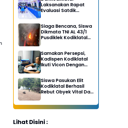
Laksanakan Rapat
Evaluasi Satdik
Kodiklatal Bersama
Kasal
Siaga Bencana, Siswa
Dikmata TNI AL 43/1
Pusdiklek Kodiklatal
n
Latihan Praktek Peran
Kebakaran dan
Samakan Persepsi,
Kobocoran
Kadispen Kodiklatal
Ikuti Vicon Dengan
Kapuspen TNI
Siswa Pasukan Elit
Kodiklatal Berhasil
Rebut Obyek Vital Dari
Serangan Musuh
Lihat Disini :