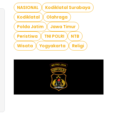
NASIONAL
Kodiklatal Surabaya
Kodiklatal
Olahraga
Polda Jatim
Jawa Timur
Peristiwa
TNI POLRI
NTB
Wisata
Yogyakarta
Religi