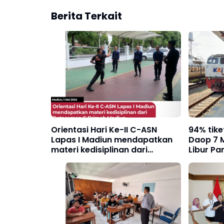
Berita Terkait
Orientasi Hari Ke-II C-ASN
94% tik
Lapas I Madiun mendapatkan
Daop 7 
materi kedisiplinan dari
Libur Pa
Detasemen C Brimob Madiun
Masih te