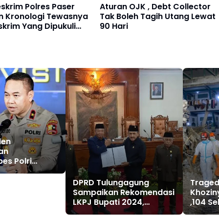
Aturan OJK , Debt Collector
n Kronologi Tewasnya
Tak Boleh Tagih Utang Lewat
skrim Yang Dipukuli
90 Hari
n BBM
den
an
es Polri
 Propam Ke
DPRD Tulungagung
Traged
Sampaikan Rekomendasi
Khoziny
LKPJ Bupati 2024,
,104 S
Dorong Perbaikan