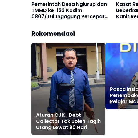
Pemerintah Desa Nglurup dan
Kasat Reskrim Polres Paser
TMMD ke-123 Kodim
Beberka
0807/Tulungagung Percepat
Kanit Re
Pembangunan Infrastruktur
Penimbu
dan Ekonomi Warga
Rekomendasi
Pasca Insi
Penembak
Pelajar,Mab
Terjunkan
Semarang
Aturan OJK , Debt
Collector Tak Boleh Tagih
Utang Lewat 90 Hari