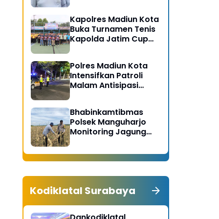
Gerakan Bersih
Serentak Kabupaten
Kapolres Madiun Kota
Madiun
Buka Turnamen Tenis
Kapolda Jatim Cup
2026
Polres Madiun Kota
Intensifkan Patroli
Malam Antisipasi
Begal dan Tawuran
Bhabinkamtibmas
Polsek Manguharjo
Monitoring Jagung
Siap Panen di Madiun,
Dukung Swasembada
Pangan 2026
Kodiklatal Surabaya
Dankodiklatal