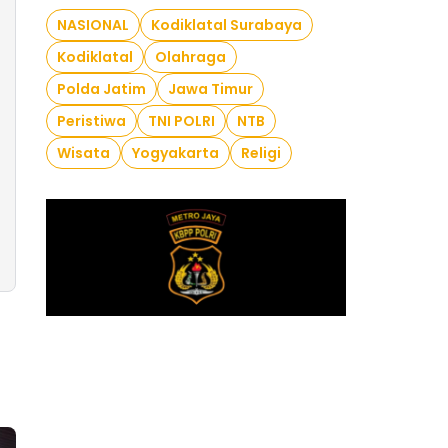
NASIONAL
Kodiklatal Surabaya
Kodiklatal
Olahraga
Polda Jatim
Jawa Timur
Peristiwa
TNI POLRI
NTB
Wisata
Yogyakarta
Religi