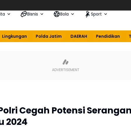
ita
Bisnis
Bola
Sport
Lingkungan
Polda Jatim
DAERAH
Pendidikan
Polri Cegah Potensi Seranga
u 2024