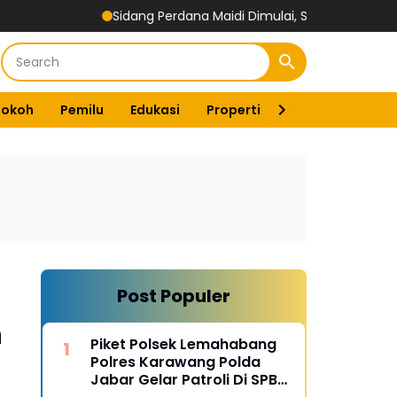
Sidang Perdana Maidi Dimulai, Suryajiyoso Ingatkan Publik Hor
Tokoh
Pemilu
Edukasi
Properti
Energi
Pemer
Post Populer
n
Piket Polsek Lemahabang
Polres Karawang Polda
Jabar Gelar Patroli Di SPBU