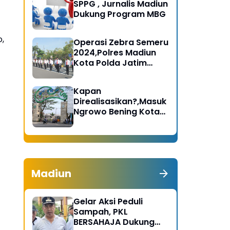
SPPG , Jurnalis Madiun
Dukung Program MBG
,
Operasi Zebra Semeru
2024,Polres Madiun
Kota Polda Jatim
Gelar Apel Pasukan
Kapan
Direalisasikan?,Masuk
Ngrowo Bening Kota
Madiun Terindikasi
Dikenakan Tarif
Madiun
Gelar Aksi Peduli
Sampah, PKL
BERSAHAJA Dukung