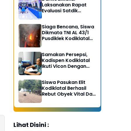
Laksanakan Rapat
Evaluasi Satdik
Kodiklatal Bersama
Kasal
Siaga Bencana, Siswa
Dikmata TNI AL 43/1
Pusdiklek Kodiklatal
Latihan Praktek Peran
Kebakaran dan
Samakan Persepsi,
Kobocoran
Kadispen Kodiklatal
Ikuti Vicon Dengan
Kapuspen TNI
Siswa Pasukan Elit
Kodiklatal Berhasil
Rebut Obyek Vital Dari
Serangan Musuh
Lihat Disini :