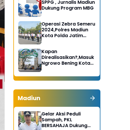
SPPG , Jurnalis Madiun
Dukung Program MBG
Operasi Zebra Semeru
2024,Polres Madiun
Kota Polda Jatim
Gelar Apel Pasukan
Kapan
Direalisasikan?,Masuk
Ngrowo Bening Kota
Madiun Terindikasi
Dikenakan Tarif
Madiun
Gelar Aksi Peduli
Sampah, PKL
BERSAHAJA Dukung