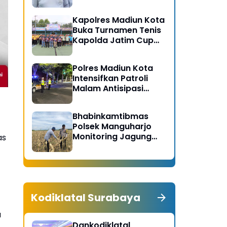
Gerakan Bersih
Serentak Kabupaten
Kapolres Madiun Kota
Madiun
Buka Turnamen Tenis
Kapolda Jatim Cup
2026
Polres Madiun Kota
Intensifkan Patroli
Malam Antisipasi
Begal dan Tawuran
Bhabinkamtibmas
Polsek Manguharjo
Monitoring Jagung
as
Siap Panen di Madiun,
Dukung Swasembada
Pangan 2026
Kodiklatal Surabaya
a
Dankodiklatal