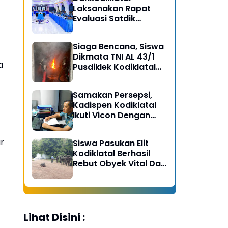
Laksanakan Rapat
Evaluasi Satdik
Kodiklatal Bersama
Kasal
Siaga Bencana, Siswa
Dikmata TNI AL 43/1
a
Pusdiklek Kodiklatal
Latihan Praktek Peran
Kebakaran dan
Samakan Persepsi,
Kobocoran
Kadispen Kodiklatal
Ikuti Vicon Dengan
Kapuspen TNI
r
Siswa Pasukan Elit
Kodiklatal Berhasil
Rebut Obyek Vital Dari
Serangan Musuh
Lihat Disini :