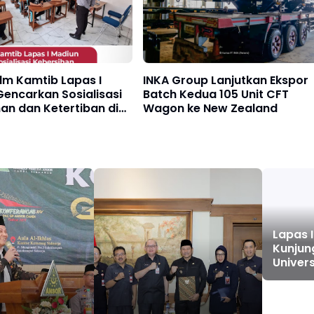
dm Kamtib Lapas I
INKA Group Lanjutkan Ekspor
encarkan Sosialisasi
Batch Kedua 105 Unit CFT
an dan Ketertiban di
Wagon ke New Zealand
didikan
Lapas 
Kunjun
Univer
dan Uni
and Te