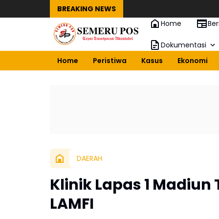
BREAKING NEWS
Home
Ber
Dokumentasi
Home
Peristiwa
Kasus
Ekonomi
DAERAH
Klinik Lapas 1 Madiun 
LAMFI