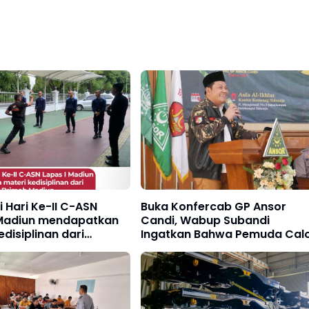
i Hari Ke-II C-ASN
Buka Konfercab GP Ansor
 Madiun mendapatkan
Candi, Wabup Subandi
edisiplinan dari
Ingatkan Bahwa Pemuda Cal
en C Brimob Madiun
Pemimpin Bangsa