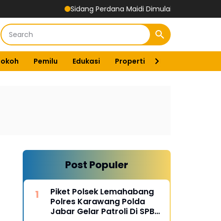
Sidang Perdana Maidi Dimulai, Suryajiyoso Ingatkan Publik H
Tokoh
Pemilu
Edukasi
Properti
Energi
Pemer
Post Populer
Piket Polsek Lemahabang
Polres Karawang Polda
Jabar Gelar Patroli Di SPBU