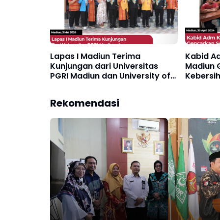
Lapas I Madiun Terima
Kabid A
Kunjungan dari Universitas
Madiun G
PGRI Madiun dan University of
Kebersih
Science and Technology
Blok Pen
Filipina
Rekomendasi