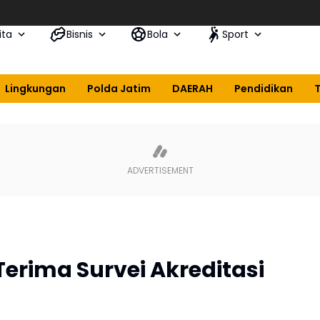
ita
Bisnis
Bola
Sport
Lingkungan
Polda Jatim
DAERAH
Pendidikan
Terima Survei Akreditasi