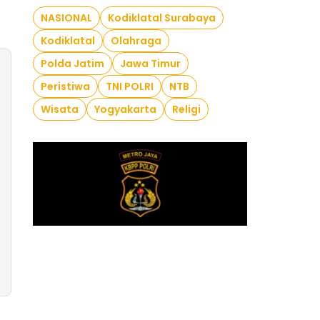
NASIONAL
Kodiklatal Surabaya
Kodiklatal
Olahraga
Polda Jatim
Jawa Timur
Peristiwa
TNI POLRI
NTB
Wisata
Yogyakarta
Religi