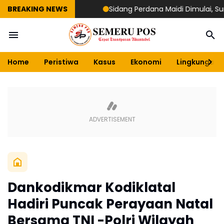
BREAKING NEWS
Sidang Perdana Maidi Dimulai, Suryajiy
Home
Peristiwa
Kasus
Ekonomi
Lingkungan
Dankodikmar Kodiklatal
Hadiri Puncak Perayaan Natal
Bersama TNI -Polri Wilayah