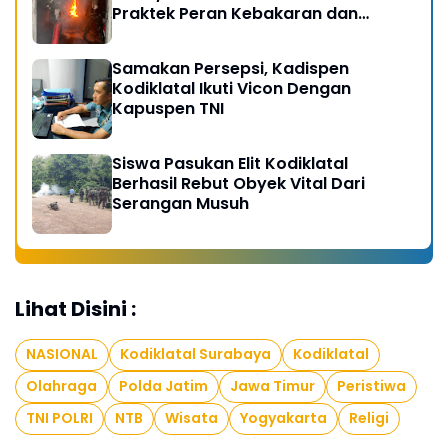
Praktek Peran Kebakaran dan
Kobocoran
Samakan Persepsi, Kadispen
Kodiklatal Ikuti Vicon Dengan
Kapuspen TNI
Siswa Pasukan Elit Kodiklatal
Berhasil Rebut Obyek Vital Dari
Serangan Musuh
Lihat Disini :
NASIONAL
Kodiklatal Surabaya
Kodiklatal
Olahraga
Polda Jatim
Jawa Timur
Peristiwa
TNI POLRI
NTB
Wisata
Yogyakarta
Religi