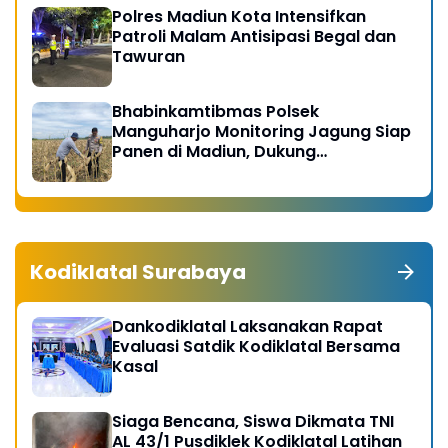
Polres Madiun Kota Intensifkan
Patroli Malam Antisipasi Begal dan
Tawuran
Bhabinkamtibmas Polsek
Manguharjo Monitoring Jagung Siap
Panen di Madiun, Dukung
Swasembada Pangan 2026
Kodiklatal Surabaya
Dankodiklatal Laksanakan Rapat
Evaluasi Satdik Kodiklatal Bersama
Kasal
Siaga Bencana, Siswa Dikmata TNI
AL 43/1 Pusdiklek Kodiklatal Latihan