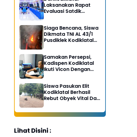
Laksanakan Rapat
Evaluasi Satdik
Kodiklatal Bersama
Kasal
Siaga Bencana, Siswa
Dikmata TNI AL 43/1
Pusdiklek Kodiklatal
Latihan Praktek Peran
Kebakaran dan
Samakan Persepsi,
Kobocoran
Kadispen Kodiklatal
Ikuti Vicon Dengan
Kapuspen TNI
Siswa Pasukan Elit
Kodiklatal Berhasil
Rebut Obyek Vital Dari
Serangan Musuh
Lihat Disini :