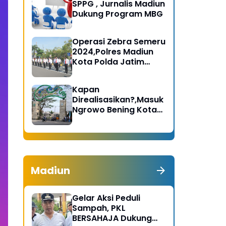
SPPG , Jurnalis Madiun
Dukung Program MBG
Operasi Zebra Semeru
2024,Polres Madiun
Kota Polda Jatim
Gelar Apel Pasukan
Kapan
Direalisasikan?,Masuk
Ngrowo Bening Kota
Madiun Terindikasi
Dikenakan Tarif
Madiun
Gelar Aksi Peduli
Sampah, PKL
BERSAHAJA Dukung