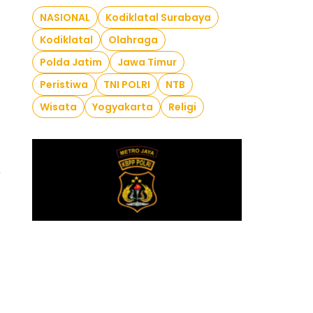
NASIONAL
Kodiklatal Surabaya
Kodiklatal
Olahraga
)
Polda Jatim
Jawa Timur
Peristiwa
TNI POLRI
NTB
Wisata
Yogyakarta
Religi
)