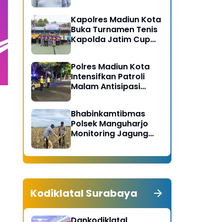
Gerakan Bersih
Serentak Kabupaten
Kapolres Madiun Kota
Madiun
Buka Turnamen Tenis
Kapolda Jatim Cup
2026
Polres Madiun Kota
Intensifkan Patroli
Malam Antisipasi
Begal dan Tawuran
Bhabinkamtibmas
Polsek Manguharjo
Monitoring Jagung
Siap Panen di Madiun,
Dukung Swasembada
Pangan 2026
Kodiklatal Surabaya
Dankodiklatal