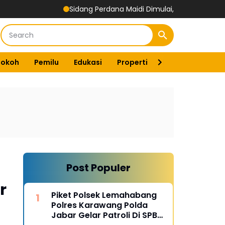
Sidang Perdana Maidi Dimulai, Suryajiyoso Ingatkan Publik Hor
Tokoh
Pemilu
Edukasi
Properti
Energi
Pemer
Post Populer
r
Piket Polsek Lemahabang
Polres Karawang Polda
Jabar Gelar Patroli Di SPBU