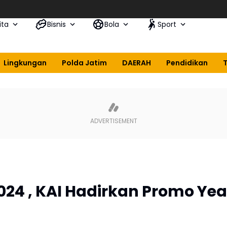
ita
Bisnis
Bola
Sport
Lingkungan
Polda Jatim
DAERAH
Pendidikan
24 , KAI Hadirkan Promo Yea