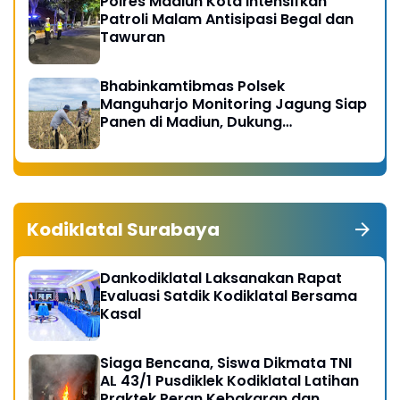
Polres Madiun Kota Intensifkan
Patroli Malam Antisipasi Begal dan
Tawuran
Bhabinkamtibmas Polsek
Manguharjo Monitoring Jagung Siap
Panen di Madiun, Dukung
Swasembada Pangan 2026
Kodiklatal Surabaya
Dankodiklatal Laksanakan Rapat
Evaluasi Satdik Kodiklatal Bersama
Kasal
Siaga Bencana, Siswa Dikmata TNI
AL 43/1 Pusdiklek Kodiklatal Latihan
Praktek Peran Kebakaran dan