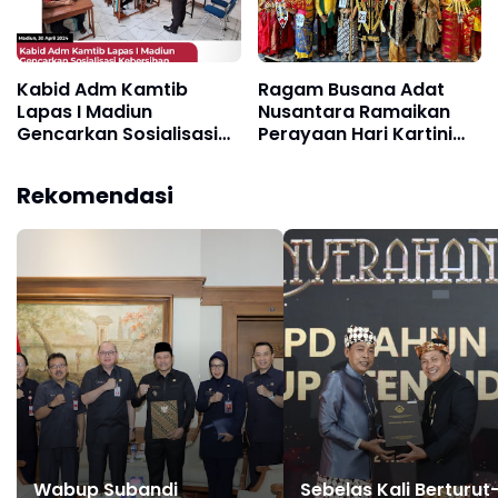
Kabid Adm Kamtib
Ragam Busana Adat
Lapas I Madiun
Nusantara Ramaikan
Gencarkan Sosialisasi
Perayaan Hari Kartini
Kebersihan dan
2024
Ketertiban di Blok
Rekomendasi
Pendidikan
Wabup Subandi
Sebelas Kali Berturut