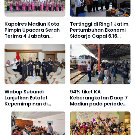
Kapolres Madiun Kota
Tertinggi di Ring 1 Jatim,
Pimpin Upacara Serah
Pertumbuhan Ekonomi
Terima 4 Jabatan
Sidoarjo Capai 6,16
Penting
Persen Diikuti Angka
Kemiskinan Turun
Wabup Subandi
94% tiket KA
Lanjutkan Estafet
Keberangkatan Daop 7
Kepemimpinan di
Madiun pada periode
Pemkab Sidoarjo
Libur Panjang Kenaikan
Isa Al Masih telah terjual
habis