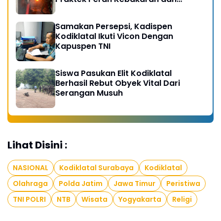
Kobocoran
Samakan Persepsi, Kadispen
Kodiklatal Ikuti Vicon Dengan
Kapuspen TNI
Siswa Pasukan Elit Kodiklatal
Berhasil Rebut Obyek Vital Dari
Serangan Musuh
Lihat Disini :
NASIONAL
Kodiklatal Surabaya
Kodiklatal
Olahraga
Polda Jatim
Jawa Timur
Peristiwa
TNI POLRI
NTB
Wisata
Yogyakarta
Religi