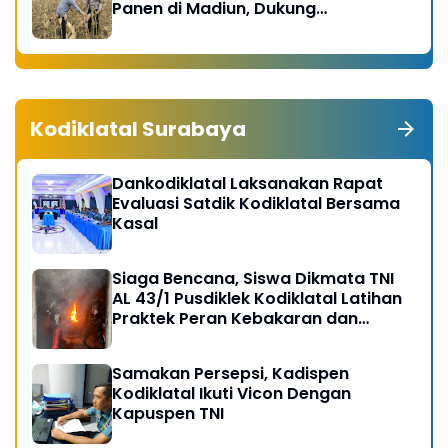
Panen di Madiun, Dukung
Swasembada Pangan 2026
Kodiklatal Surabaya
Dankodiklatal Laksanakan Rapat
Evaluasi Satdik Kodiklatal Bersama
Kasal
Siaga Bencana, Siswa Dikmata TNI
AL 43/1 Pusdiklek Kodiklatal Latihan
Praktek Peran Kebakaran dan
Kobocoran
Samakan Persepsi, Kadispen
Kodiklatal Ikuti Vicon Dengan
Kapuspen TNI