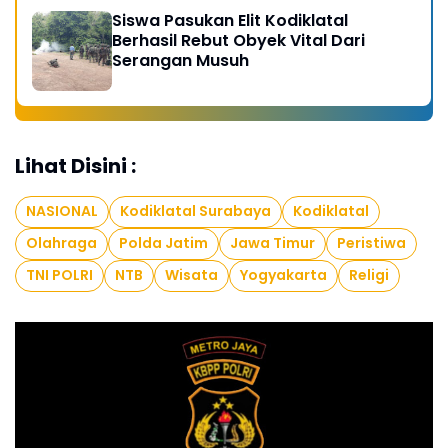
Siswa Pasukan Elit Kodiklatal
Berhasil Rebut Obyek Vital Dari
Serangan Musuh
Lihat Disini :
NASIONAL
Kodiklatal Surabaya
Kodiklatal
Olahraga
Polda Jatim
Jawa Timur
Peristiwa
TNI POLRI
NTB
Wisata
Yogyakarta
Religi