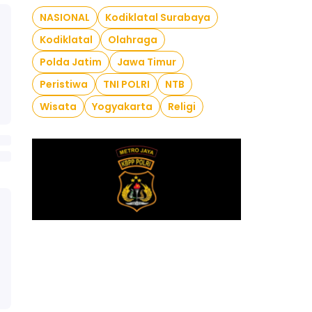
NASIONAL
Kodiklatal Surabaya
Kodiklatal
Olahraga
Polda Jatim
Jawa Timur
Peristiwa
TNI POLRI
NTB
Wisata
Yogyakarta
Religi