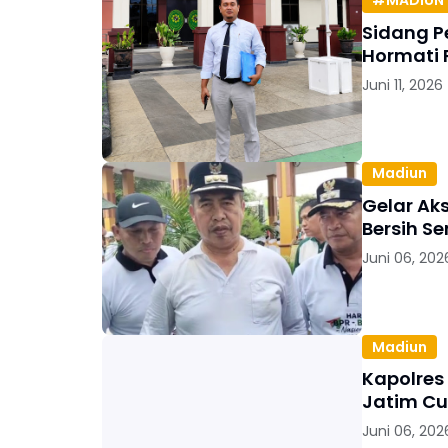
#MADIUN 
Sidang P
Hormati 
Juni 11, 2026
Madiun
Gelar Ak
Bersih S
Juni 06, 202
Madiun
Kapolres
Jatim Cu
Juni 06, 202