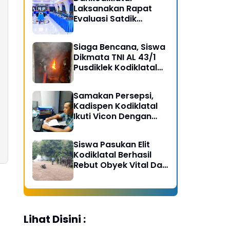
Laksanakan Rapat
Evaluasi Satdik
Kodiklatal Bersama
Kasal
Siaga Bencana, Siswa
Dikmata TNI AL 43/1
Pusdiklek Kodiklatal
Latihan Praktek Peran
Kebakaran dan
Samakan Persepsi,
Kobocoran
Kadispen Kodiklatal
Ikuti Vicon Dengan
Kapuspen TNI
Siswa Pasukan Elit
Kodiklatal Berhasil
Rebut Obyek Vital Dari
Serangan Musuh
Lihat Disini :