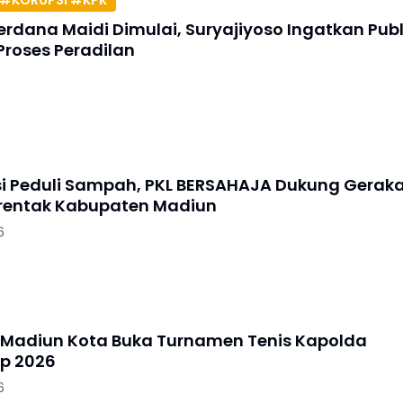
#KORUPSI #KPK
erdana Maidi Dimulai, Suryajiyoso Ingatkan Publ
Proses Peradilan
si Peduli Sampah, PKL BERSAHAJA Dukung Gerak
erentak Kabupaten Madiun
6
 Madiun Kota Buka Turnamen Tenis Kapolda
p 2026
6