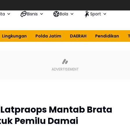
ita
Bisnis
Bola
Sport
Lingkungan
Polda Jatim
DAERAH
Pendidikan
r Latpraops Mantab Brata
tuk Pemilu Damai