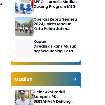
SPPG , Jurnalis Madiun
ta
Dukung Program MBG
Operasi Zebra Semeru
2024,Polres Madiun
Kota Polda Jatim
Gelar Apel Pasukan
Kapan
Direalisasikan?,Masuk
Ngrowo Bening Kota
Madiun Terindikasi
Dikenakan Tarif
Madiun
Gelar Aksi Peduli
Sampah, PKL
BERSAHAJA Dukung