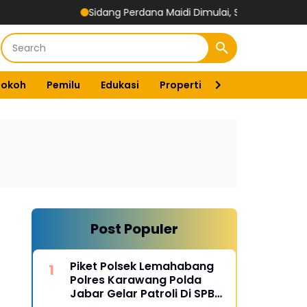
Sidang Perdana Maidi Dimulai, Suryajiyoso Ingatkan Publ
Tokoh
Pemilu
Edukasi
Properti
Energi
Pemer
Post Populer
Piket Polsek Lemahabang
Polres Karawang Polda
Jabar Gelar Patroli Di SPBU