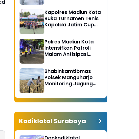
Gerakan Bersih
si
Serentak Kabupaten
Kapolres Madiun Kota
Madiun
Buka Turnamen Tenis
Kapolda Jatim Cup
2026
Polres Madiun Kota
Intensifkan Patroli
Malam Antisipasi
Begal dan Tawuran
Bhabinkamtibmas
Polsek Manguharjo
Monitoring Jagung
Siap Panen di Madiun,
Dukung Swasembada
Pangan 2026
Kodiklatal Surabaya
Dankodiklatal