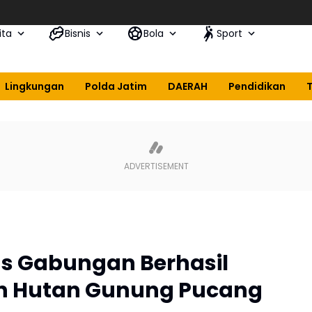
ita
Bisnis
Bola
Sport
Lingkungan
Polda Jatim
DAERAH
Pendidikan
as Gabungan Berhasil
 Hutan Gunung Pucang