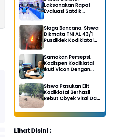
Laksanakan Rapat
Evaluasi Satdik
Kodiklatal Bersama
Kasal
Siaga Bencana, Siswa
Dikmata TNI AL 43/1
Pusdiklek Kodiklatal
Latihan Praktek Peran
Kebakaran dan
Samakan Persepsi,
Kobocoran
Kadispen Kodiklatal
Ikuti Vicon Dengan
Kapuspen TNI
Siswa Pasukan Elit
Kodiklatal Berhasil
Rebut Obyek Vital Dari
Serangan Musuh
Lihat Disini :