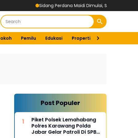
Sidang Perdana Maidi Dimulai, Suryajiyoso Ingatkan Publik
Tokoh
Pemilu
Edukasi
Properti
Energi
Pemer
Post Populer
Piket Polsek Lemahabang
Polres Karawang Polda
Jabar Gelar Patroli Di SPBU