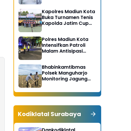
Gerakan Bersih
Serentak Kabupaten
Kapolres Madiun Kota
Madiun
Buka Turnamen Tenis
Kapolda Jatim Cup
2026
Polres Madiun Kota
Intensifkan Patroli
Malam Antisipasi
Begal dan Tawuran
Bhabinkamtibmas
Polsek Manguharjo
Monitoring Jagung
Siap Panen di Madiun,
Dukung Swasembada
Pangan 2026
Kodiklatal Surabaya
Dankodiklatal