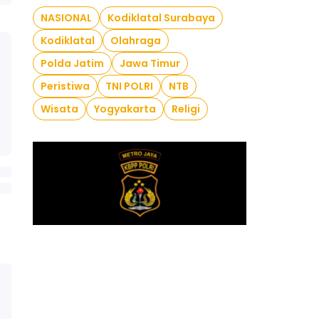
NASIONAL
Kodiklatal Surabaya
Kodiklatal
Olahraga
Polda Jatim
Jawa Timur
Peristiwa
TNI POLRI
NTB
Wisata
Yogyakarta
Religi