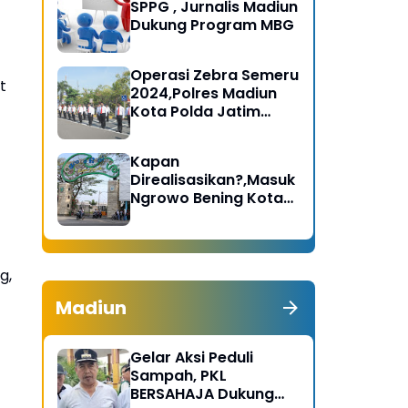
SPPG , Jurnalis Madiun
Dukung Program MBG
Operasi Zebra Semeru
t
2024,Polres Madiun
Kota Polda Jatim
Gelar Apel Pasukan
Kapan
Direalisasikan?,Masuk
Ngrowo Bening Kota
Madiun Terindikasi
Dikenakan Tarif
g,
Madiun
Gelar Aksi Peduli
Sampah, PKL
BERSAHAJA Dukung