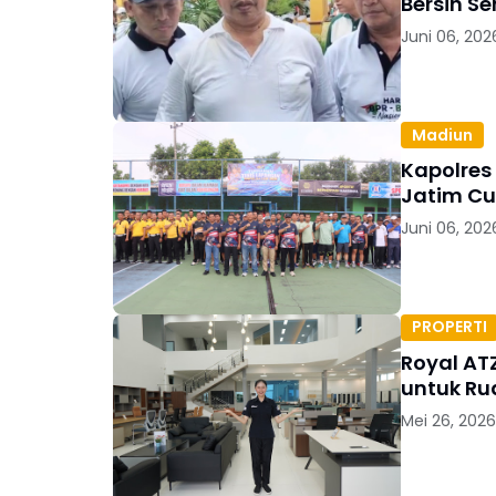
Bersih S
Juni 06, 202
Madiun
Kapolres
Jatim Cu
Juni 06, 202
PROPERTI
Royal AT
untuk Ru
Mei 26, 2026