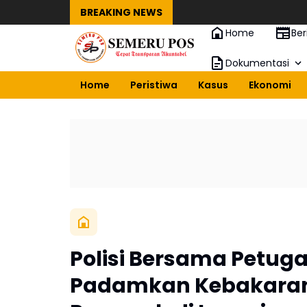
BREAKING NEWS
Home
Ber
Dokumentasi
Home
Peristiwa
Kasus
Ekonomi
Polisi Bersama Petug
Padamkan Kebakaran