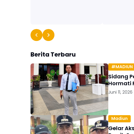
Berita Terbaru
#MADIUN 
Sidang P
Hormati 
Juni 11, 2026
Madiun
Gelar Ak