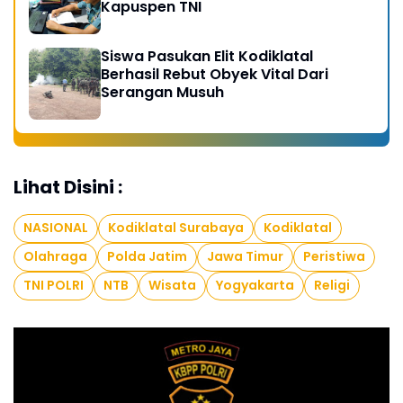
Kapuspen TNI
Siswa Pasukan Elit Kodiklatal
Berhasil Rebut Obyek Vital Dari
Serangan Musuh
Lihat Disini :
NASIONAL
Kodiklatal Surabaya
Kodiklatal
Olahraga
Polda Jatim
Jawa Timur
Peristiwa
TNI POLRI
NTB
Wisata
Yogyakarta
Religi