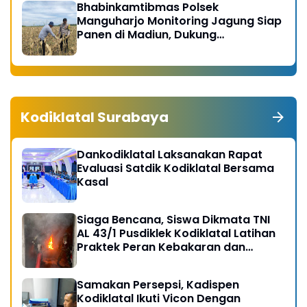
Bhabinkamtibmas Polsek
Manguharjo Monitoring Jagung Siap
Panen di Madiun, Dukung
Swasembada Pangan 2026
Kodiklatal Surabaya
Dankodiklatal Laksanakan Rapat
Evaluasi Satdik Kodiklatal Bersama
Kasal
Siaga Bencana, Siswa Dikmata TNI
AL 43/1 Pusdiklek Kodiklatal Latihan
Praktek Peran Kebakaran dan
Kobocoran
Samakan Persepsi, Kadispen
Kodiklatal Ikuti Vicon Dengan