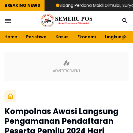
BREAKING NEWS
Sidang Perdana Maidi Dimulai, Suryajiyoso 
Home
Peristiwa
Kasus
Ekonomi
Lingkungan
Kompolnas Awasi Langsung
Pengamanan Pendaftaran
Peserta Pemilu 2024 Hari